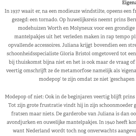
Eigen
In 1937 waait er, na een modieuze windstilte, opeens een f
gezegd: een tornado. Op huwelijksreis neemt prins Be
modehuizen Worth en Molyneux voor een grondige me
mantelpakjes uit het verleden maken in rap tempo pl
opvallende accessoires. Juliana krijgt bovendien een s
schoonheidsspecialiste Gloria Bristol omgetoverd tot ee
bij thuiskomst bijna niet en het is ook maar de vraag of J
veertig omschrijft ze de metamorfose namelijk als ‘eigenaa
modepop’ te zijn omdat ze niet ‘geschapen
Modepop of niet: Ook in de beginjaren veertig blijft prins 
Tot zijn grote frustratie vindt hij in zijn schoonmoede
fratsen maar niets. De garderobe van Juliana is dan 
avondjurken en ouwelijke mantelpakjes. In 1940 heeft ko
want Nederland wordt toch nog onverwachts aangevalle