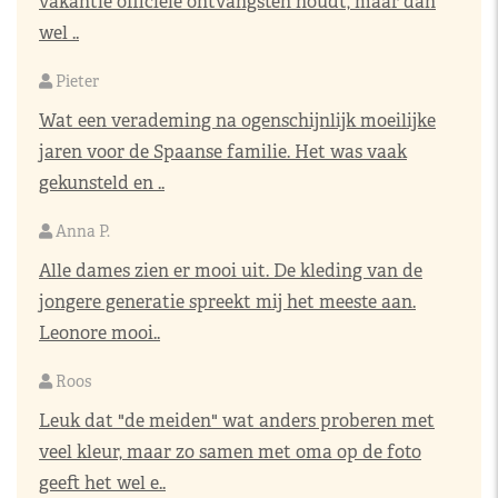
vakantie officiële ontvangsten houdt, maar dan
wel ..
Pieter
Wat een verademing na ogenschijnlijk moeilijke
jaren voor de Spaanse familie. Het was vaak
gekunsteld en ..
Anna P.
Alle dames zien er mooi uit. De kleding van de
jongere generatie spreekt mij het meeste aan.
Leonore mooi..
Roos
Leuk dat "de meiden" wat anders proberen met
veel kleur, maar zo samen met oma op de foto
geeft het wel e..