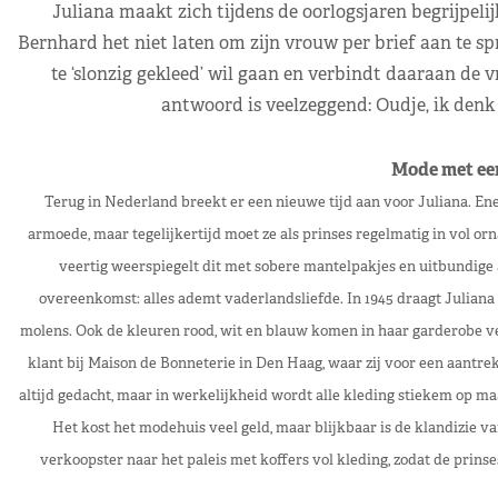
Juliana maakt zich tijdens de oorlogsjaren begrijpelij
Bernhard het niet laten om zijn vrouw per brief aan te spre
te ‘slonzig gekleed’ wil gaan en verbindt daaraan de v
antwoord is veelzeggend: Oudje, ik denk er
Mode met ee
Terug in Nederland breekt er een nieuwe tijd aan voor Juliana. Enerz
armoede, maar tegelijkertijd moet ze als prinses regelmatig in vol orn
veertig weerspiegelt dit met sobere mantelpakjes en uitbundige a
overeenkomst: alles ademt vaderlandsliefde. In 1945 draagt Juliana
molens. Ook de kleuren rood, wit en blauw komen in haar garderobe ve
klant bij Maison de Bonneterie in Den Haag, waar zij voor een aantrek
altijd gedacht, maar in werkelijkheid wordt alle kleding stiekem op ma
Het kost het modehuis veel geld, maar blijkbaar is de klandizie 
verkoopster naar het paleis met koffers vol kleding, zodat de prinse