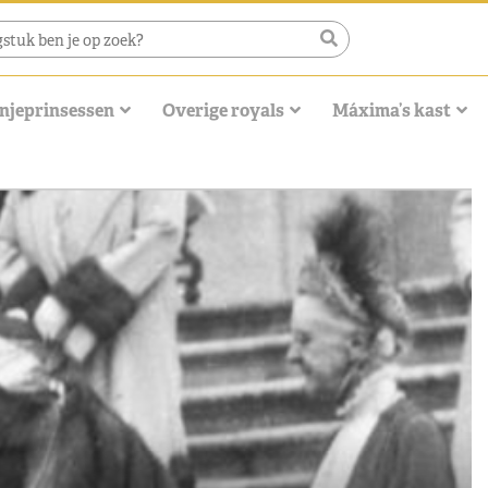
njeprinsessen
Overige royals
Máxima’s kast