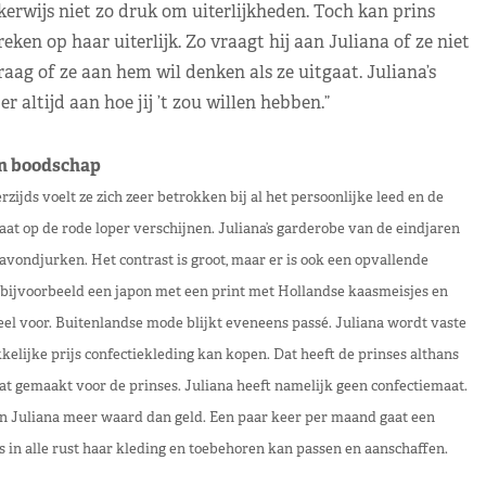
kerwijs niet zo druk om uiterlijkheden. Toch kan prins
ken op haar uiterlijk. Zo vraagt hij aan Juliana of ze niet
raag of ze aan hem wil denken als ze uitgaat. Juliana’s
 altijd aan hoe jij ’t zou willen hebben.”
n boodschap
ijds voelt ze zich zeer betrokken bij al het persoonlijke leed en de
aat op de rode loper verschijnen. Juliana’s garderobe van de eindjaren
vondjurken. Het contrast is groot, maar er is ook een opvallende
 bijvoorbeeld een japon met een print met Hollandse kaasmeisjes en
el voor. Buitenlandse mode blijkt eveneens passé. Juliana wordt vaste
kelijke prijs confectiekleding kan kopen. Dat heeft de prinses althans
at gemaakt voor de prinses. Juliana heeft namelijk geen confectiemaat.
van Juliana meer waard dan geld. Een paar keer per maand gaat een
s in alle rust haar kleding en toebehoren kan passen en aanschaffen.