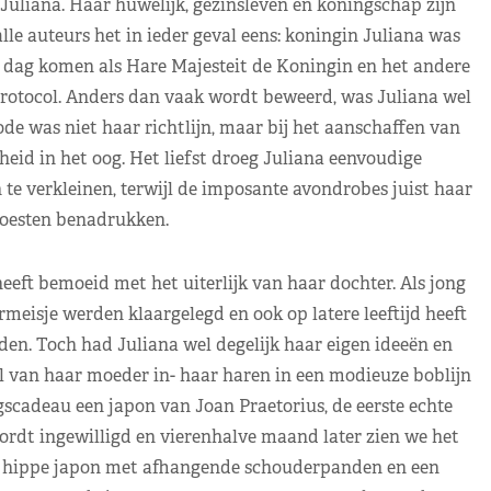
 Juliana. Haar huwelijk, gezinsleven en koningschap zijn
lle auteurs het in ieder geval eens: koningin Juliana was
 dag komen als Hare Majesteit de Koningin en het andere
otocol. Anders dan vaak wordt beweerd, was Juliana wel
ode was niet haar richtlijn, maar bij het aanschaffen van
heid in het oog. Het liefst droeg Juliana eenvoudige
te verkleinen, terwijl de imposante avondrobes juist haar
moesten benadrukken.
eeft bemoeid met het uiterlijk van haar dochter. Als jong
meisje werden klaargelegd en ook op latere leeftijd heeft
en. Toch had Juliana wel degelijk haar eigen ideeën en
wil van haar moeder in- haar haren in een modieuze boblijn
gscadeau een japon van Joan Praetorius, de eerste echte
dt ingewilligd en vierenhalve maand later zien we het
een hippe japon met afhangende schouderpanden en een