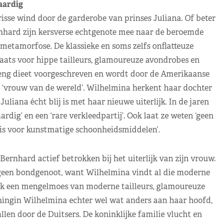
aardig
risse wind door de garderobe van prinses Juliana. Of beter
rnhard zijn kersverse echtgenote mee naar de beroemde
tamorfose. De klassieke en soms zelfs onflatteuze
aats voor hippe tailleurs, glamoureuze avondrobes en
treng dieet voorgeschreven en wordt door de Amerikaanse
n ‘vrouw van de wereld’. Wilhelmina herkent haar dochter
uliana écht blij is met haar nieuwe uiterlijk. In de jaren
rdig’ en een ‘rare verkleedpartij’. Ook laat ze weten ‘geen
 is voor kunstmatige schoonheidsmiddelen’.
Bernhard actief betrokken bij het uiterlijk van zijn vrouw.
r geen bondgenoot, want Wilhelmina vindt al die moderne
ook een mengelmoes van moderne tailleurs, glamoureuze
ningin Wilhelmina echter wel wat anders aan haar hoofd,
n door de Duitsers. De koninklijke familie vlucht en