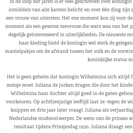
In de loop der jaren is er veel geschreven over koningin
inmiddels van alle kanten belicht en over één ding zijn a
een vrouw van uitersten. Het ene moment kon zij voor de
moment als een gewone mevrouw die wars was van het pr
degelijk geïnteresseerd in uiterlijkheden. De nieuwste m
haar kleding hield de koningin wel sterk de gelegen
mantelpakjes om de afstand tussen het volk en de vorstin 
koninklijke status 
Het is geen geheim dat koningin Wilhelmina zich altijd h
meisje moet Juliana de jurken dragen die door het kinder
Wilhelmina haar dochter altijd goed in de gaten gehoud
voorkeuren. Op achttienjarige leeftijd laat ze -tegen de 
knippen en drie jaar later vraagt Juliana als verjaarda
Nederlandse modeontwerper. De wens van de prinses wor
resultaat tijdens Prinsjesdag 1930. Juliana draagt 