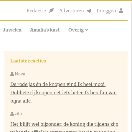
Redactie
Adverteren
Inloggen
Juwelen
Amalia’s kast
Overig
Laatste reacties
Nova
De rode jas én de knopen vind ik heel mooi.
Dubbele rij knopen net iets beter. Ik ben fan van
bijna alle..
zita
Het blijft wel bijzonder: de koning die tijdens zijn