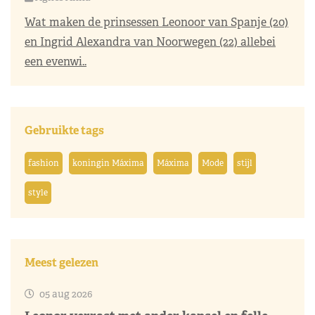
Wat maken de prinsessen Leonoor van Spanje (20)
en Ingrid Alexandra van Noorwegen (22) allebei
een evenwi..
Gebruikte tags
fashion
koningin Máxima
Máxima
Mode
stijl
style
Meest gelezen
05 aug 2026