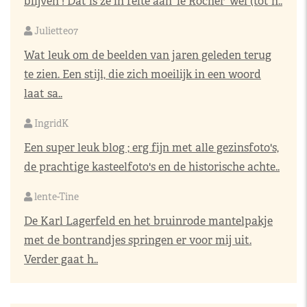
blijven ! Dat is ze in feite aan 'le Rocher' wel (tot h..
Juliette07
Wat leuk om de beelden van jaren geleden terug
te zien. Een stijl, die zich moeilijk in een woord
laat sa..
IngridK
Een super leuk blog ; erg fijn met alle gezinsfoto's,
de prachtige kasteelfoto's en de historische achte..
lente-Tine
De Karl Lagerfeld en het bruinrode mantelpakje
met de bontrandjes springen er voor mij uit.
Verder gaat h..