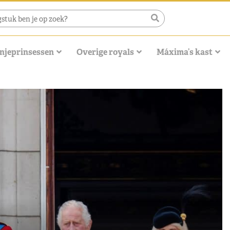
njeprinsessen
Overige royals
Máxima’s kast