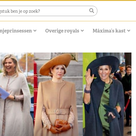
njeprinsessen
Overige royals
Máxima’s kast