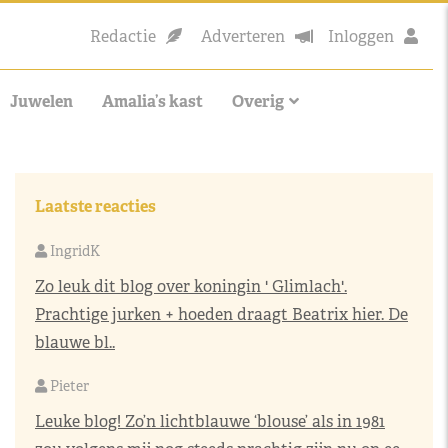
Redactie
Adverteren
Inloggen
Juwelen
Amalia’s kast
Overig
Laatste reacties
IngridK
Zo leuk dit blog over koningin ' Glimlach'.
Prachtige jurken + hoeden draagt Beatrix hier. De
blauwe bl..
Pieter
Leuke blog! Zo’n lichtblauwe ‘blouse’ als in 1981