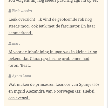
zou volgens mij nog steeds prachtig zijn nu op ee..
Birchwood71
Leuk overzicht!! Ik vind de gebloemde rok nog
steeds mooi, ook leuk met de fascinator. En haar
kenmerkend..
mart
Al voor de inhuldiging in 1980 was in kleine kring
bekend dat Claus psychische problemen had
(bron: 'Beat..
Agnes Anna
Wat maken de prinsessen Leonoor van Spanje (20)
en Ingrid Alexandra van Noorwegen (22) allebei
een evenwi..