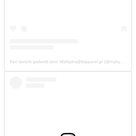
Een bericht gedeeld door
MyHydra@ltapparel.gr
(@myhydraboutique)