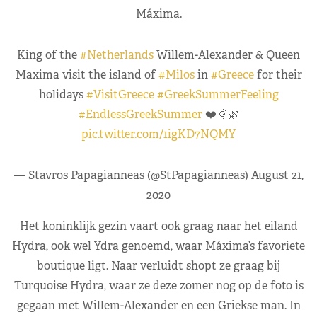
Máxima.
King of the
#Netherlands
Willem-Alexander & Queen
Maxima visit the island of
#Milos
in
#Greece
for their
holidays
#VisitGreece
#GreekSummerFeeling
#EndlessGreekSummer
❤️🌞🌿
pic.twitter.com/1igKD7NQMY
— Stavros Papagianneas (@StPapagianneas)
August 21,
2020
Het koninklijk gezin vaart ook graag naar het eiland
Hydra, ook wel Ydra genoemd, waar Máxima’s favoriete
boutique ligt. Naar verluidt shopt ze graag bij
Turquoise Hydra, waar ze deze zomer nog op de foto is
gegaan met Willem-Alexander en een Griekse man. In