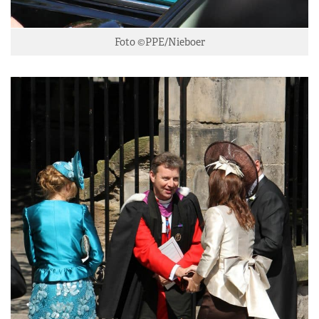
Foto ©PPE/Nieboer