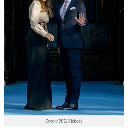
Foto ©PPE/Nieboer