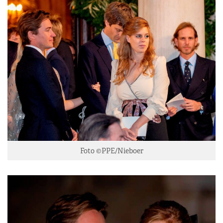
Foto ©PPE/Nieboer