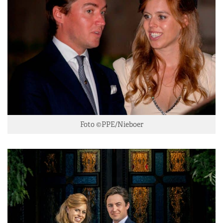
Foto ©PPE/Nieboer