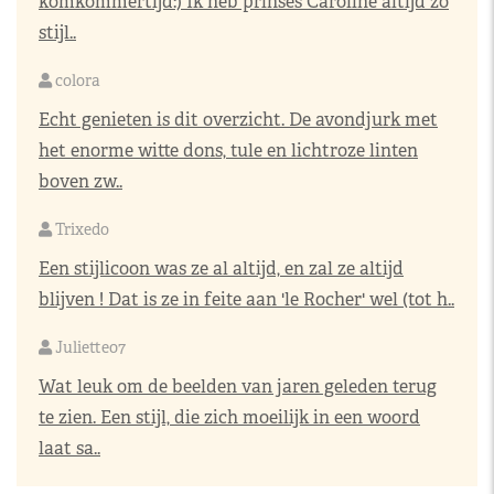
komkommertijd:) Ik heb prinses Caroline altijd zo
stijl..
colora
Echt genieten is dit overzicht. De avondjurk met
het enorme witte dons, tule en lichtroze linten
boven zw..
Trixedo
Een stijlicoon was ze al altijd, en zal ze altijd
blijven ! Dat is ze in feite aan 'le Rocher' wel (tot h..
Juliette07
Wat leuk om de beelden van jaren geleden terug
te zien. Een stijl, die zich moeilijk in een woord
laat sa..