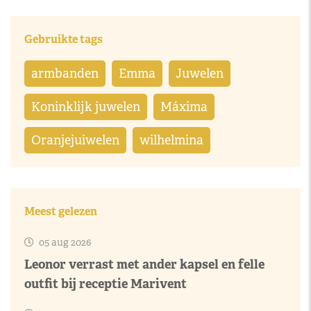
Gebruikte tags
armbanden
Emma
Juwelen
Koninklijk juwelen
Máxima
Oranjejuiwelen
wilhelmina
Meest gelezen
05 aug 2026
Leonor verrast met ander kapsel en felle
outfit bij receptie Marivent