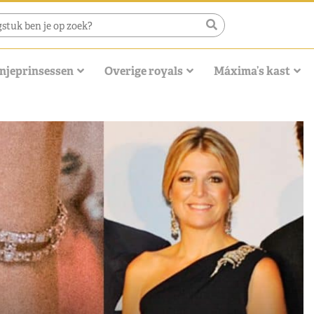
njeprinsessen
Overige royals
Máxima’s kast