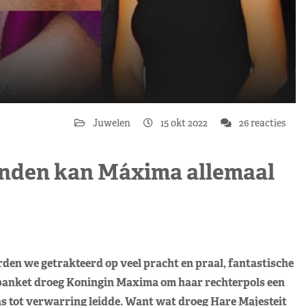
Juwelen
15 okt 2022
26 reacties
anden kan Máxima allemaal
rden we getrakteerd op veel pracht en praal, fantastische
sbanket droeg Koningin Maxima om haar rechterpols een
ns tot verwarring leidde. Want wat droeg Hare Majesteit