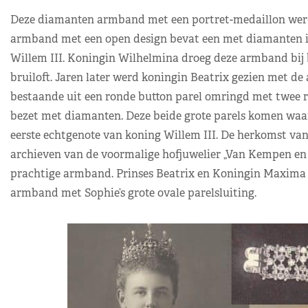
Deze diamanten armband met een portret-medaillon werd v
armband met een open design bevat een met diamanten in
Willem III. Koningin Wilhelmina droeg deze armband bij b
bruiloft. Jaren later werd koningin Beatrix gezien met d
bestaande uit een ronde button parel omringd met twee ri
bezet met diamanten. Deze beide grote parels komen waars
eerste echtgenote van koning Willem III. De herkomst van 
archieven van de voormalige hofjuwelier „Van Kempen en 
prachtige armband. Prinses Beatrix en Koningin Maxima
armband met Sophie’s grote ovale parelsluiting.