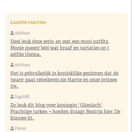
Laatste reacties
siobhan
Heel leuk deze serie, en wat een mooi outfits.
Mooie queen! Wel wat braaf en variaties op t
zelfde thema..
siobhan
Het is gebruikelijk in koninklijke gezinnen dat de
'spare' gaat rebelleren zie Harrie en onze prinses
Ire..
IngridK
Zo leuk dit blog over koningin ' Glimlach'.
Prachtige jurken + hoeden draagt Beatrix hier. De
blauwe bl..
Pieter