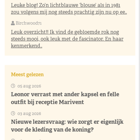
Leuke blog! Zo’n lichtblauwe ‘blouse’ als in 1981
zou volgens mij nog steeds prachtig zijn nu op ee..
Birchwood71
Leuk overzicht!! Ik vind de gebloemde rok nog
steeds mooi, ook leuk met de fascinator. En haar
kenmerkend..
Meest gelezen
05 aug 2026
Leonor verrast met ander kapsel en felle
outfit bij receptie Marivent
03 aug 2026
Nieuwe lezersvraag: wie zorgt er eigenlijk
voor de kleding van de koning?