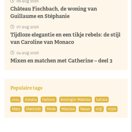
06 aug 2026
Château Fischbach, de woning van
Guillaume en Stéphanie
07 aug 2026
Tijdloze elegantie en een tikje rebels: de stijl
van Caroline van Monaco
04 aug 2026
Mixen en matchen met Catherine – deel 3
Populaire tags
2024
Amalia
fashion
koningin Máxima
Letizia
Mary
Mathilde
Mode
Máxima
Natan
stijl
style