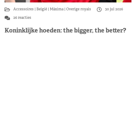
Accessoires
België
Máxima
Overige royals
30 jul 2026
26 reacties
Koninklijke hoeden: the bigger, the better?
Dat royals hoeden dragen weten we allemaal. Maar wat
zijn nu eigenlijk de allergrootste hoeden die er
gedragen zijn? Moderator Petra zette de grootste
koninklijke…
Lees verder