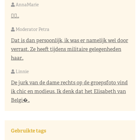
AnnaMarie
👌🏼..
Moderator Petra
Dat is dan persoonlijk, ik was er namelijk wel door
verrast. Ze heeft tijdens militaire gelegenheden
haar..
Linnie
De jurk van de dame rechts op de groepsfoto vind
ik chic en modieus. Ik denk dat het Elisabeth van
Belgi�..
Gebruikte tags