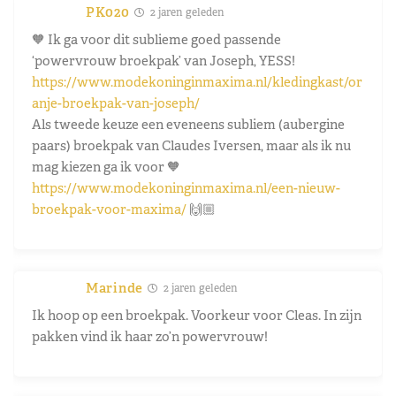
PK020
2 jaren geleden
🧡
Ik ga voor dit sublieme goed passende
‘powervrouw broekpak’ van Joseph, YESS!
https://www.modekoninginmaxima.nl/kledingkast/or
anje-broekpak-van-joseph/
Als tweede keuze een eveneens subliem (aubergine
paars) broekpak van Claudes Iversen, maar als ik nu
mag kiezen ga ik voor
🧡
https://www.modekoninginmaxima.nl/een-nieuw-
broekpak-voor-maxima/
🙌🏼
Marinde
2 jaren geleden
Ik hoop op een broekpak. Voorkeur voor Cleas. In zijn
pakken vind ik haar zo’n powervrouw!