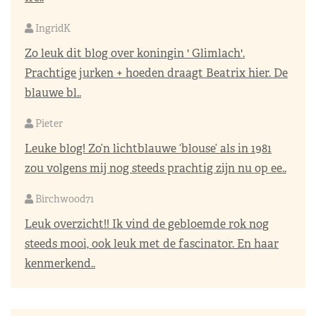
IngridK
Zo leuk dit blog over koningin ' Glimlach'.
Prachtige jurken + hoeden draagt Beatrix hier. De
blauwe bl..
Pieter
Leuke blog! Zo’n lichtblauwe ‘blouse’ als in 1981
zou volgens mij nog steeds prachtig zijn nu op ee..
Birchwood71
Leuk overzicht!! Ik vind de gebloemde rok nog
steeds mooi, ook leuk met de fascinator. En haar
kenmerkend..