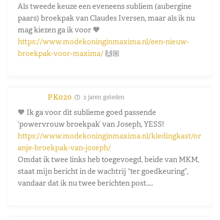
Als tweede keuze een eveneens subliem (aubergine
paars) broekpak van Claudes Iversen, maar als ik nu
mag kiezen ga ik voor 🧡
https://www.modekoninginmaxima.nl/een-nieuw-
broekpak-voor-maxima/
🙌🏼
PK020
2 jaren geleden
🧡 Ik ga voor dit sublieme goed passende
‘powervrouw broekpak’ van Joseph, YESS!
https://www.modekoninginmaxima.nl/kledingkast/or
anje-broekpak-van-joseph/
Omdat ik twee links heb toegevoegd, beide van MKM,
staat mijn bericht in de wachtrij “ter goedkeuring”,
vandaar dat ik nu twee berichten post…..