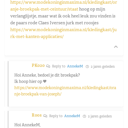
https://www.modekoninginmaxima.nl/kledingkast/or
anje-broekpak-met-ceintuur/staat
hoog op mijn
verlanglijstje, maar wat ik ook heel leuk zou vinden is
de paars rode Claes Iversen jurk met roosjes
https://www.modekoninginmaxima.nl/kledingkast/ju
rk-met-kanten-applicaties/
PK020
Reply to
AnnekeM
2 jaren geleden
Hoi Anneke, bedoel je dit broekpak?
Ik hoop hier op 🧡
https://www.modekoninginmaxima.nl/kledingkast/ora
nje-broekpak-van-joseph/
Roos
Reply to
AnnekeM
2 jaren geleden
Hoi AnnekeM,