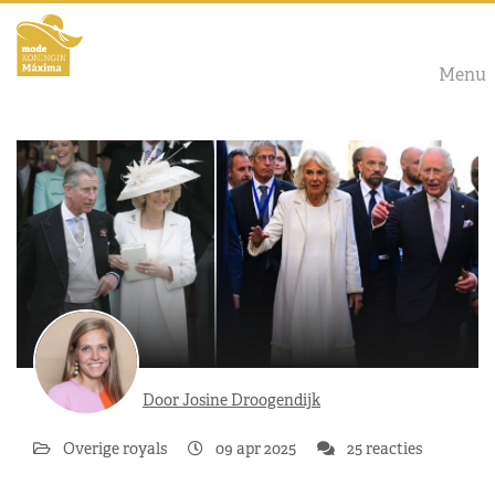
Menu
Door Josine Droogendijk
Overige royals
09 apr 2025
25 reacties