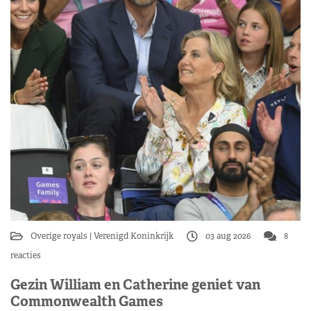
Overige royals
Verenigd Koninkrijk
03 aug 2026
8
reacties
Gezin William en Catherine geniet van
Commonwealth Games