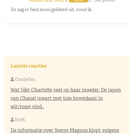
Moderator Petra
1 jaar geleden
Editor
Ze zag er heel mooi gekleed uit, vond ik.
Laatste reacties
Oranjefan
Wat lijkt Charlotte veel op haar moeder. De japon
van Chanel (zwart met tule bovenkant in
wit/roze) vind..
EvaK
De informatie over Sverre Magnus klopt volgens