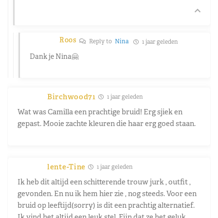
Roos
Reply to
Nina
1 jaar geleden
Dank je Nina🤗
Birchwood71
1 jaar geleden
Wat was Camilla een prachtige bruid! Erg sjiek en
gepast. Mooie zachte kleuren die haar erg goed staan.
lente-Tine
1 jaar geleden
Ik heb dit altijd een schitterende trouw jurk , outfit ,
gevonden. En nu ik hem hier zie , nog steeds. Voor een
bruid op leeftijd(sorry) is dit een prachtig alternatief.
Ik vind het altijd een leuk stel. Fijn dat ze het geluk