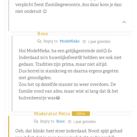
verplicht feest (familiegewoonte, dus daar kom je dan
niet onderuit 😉
Roos
Reply to
ModeMieke
1 jaar geleden
Hoi ModeMieke, ha een gelijkgestemde ziel😉👍
Inderdaad zo’n huwelijksfeest🫣 hebben we ook niet
gedaan. Tradities zijn prima, maar niet altijd.
Dus borrel in stamkroeg en daarna ergens gegeten
met genodigden.
Zou het op dezelfde manier zo weer overdoen. De
familie vond van alles, maar wist al lang dat ik het
buitenbeentje was😂
Moderator Petra
Editor
Reply to
Roos
1 jaar geleden
Oeh, dat klinkt heel stoer inderdaad. Nooit spijt gehad