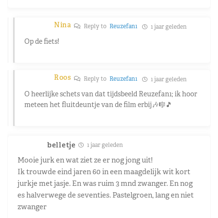
Nina
Reply to
Reuzefan1
1 jaar geleden
Op de fiets!
Roos
Reply to
Reuzefan1
1 jaar geleden
O heerlijke schets van dat tijdsbeeld Reuzefan1; ik hoor
meteen het fluitdeuntje van de film erbij🎶🎼🎵
belletje
1 jaar geleden
Mooie jurk en wat ziet ze er nog jong uit!
Ik trouwde eind jaren 60 in een maagdelijk wit kort
jurkje met jasje. En was ruim 3 mnd zwanger. En nog
es halverwege de seventies. Pastelgroen, lang en niet
zwanger