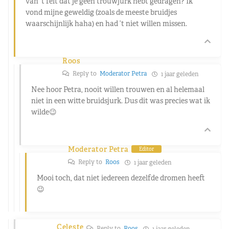
van ’t feit dat je geen trouwjurk hebt gedragen? Ik
vond mijne geweldig (zoals de meeste bruidjes
waarschijnlijk haha) en had ’t niet willen missen.
Roos
Reply to
Moderator Petra
1 jaar geleden
Nee hoor Petra, nooit willen trouwen en al helemaal
niet in een witte bruidsjurk. Dus dit was precies wat ik
wilde😉
Moderator Petra
Editor
Reply to
Roos
1 jaar geleden
Mooi toch, dat niet iedereen dezelfde dromen heeft
😉
Celeste
Reply to
Roos
1 jaar geleden