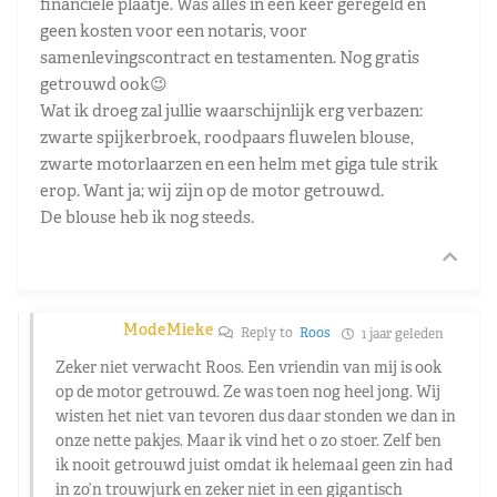
financiële plaatje. Was alles in één keer geregeld en
geen kosten voor een notaris, voor
samenlevingscontract en testamenten. Nog gratis
getrouwd ook😉
Wat ik droeg zal jullie waarschijnlijk erg verbazen:
zwarte spijkerbroek, roodpaars fluwelen blouse,
zwarte motorlaarzen en een helm met giga tule strik
erop. Want ja; wij zijn op de motor getrouwd.
De blouse heb ik nog steeds.
ModeMieke
Reply to
Roos
1 jaar geleden
Zeker niet verwacht Roos. Een vriendin van mij is ook
op de motor getrouwd. Ze was toen nog heel jong. Wij
wisten het niet van tevoren dus daar stonden we dan in
onze nette pakjes. Maar ik vind het o zo stoer. Zelf ben
ik nooit getrouwd juist omdat ik helemaal geen zin had
in zo’n trouwjurk en zeker niet in een gigantisch