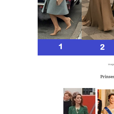
image
Prinse