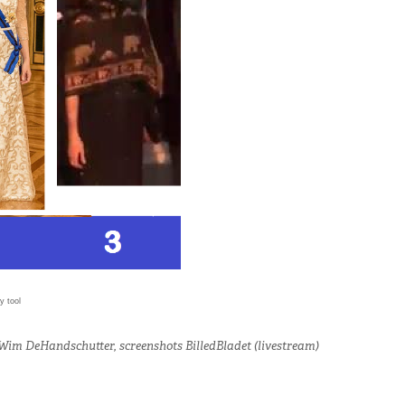
y tool
Wim DeHandschutter, screenshots BilledBladet (livestream)