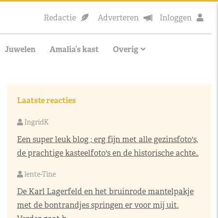
Redactie
Adverteren
Inloggen
Juwelen
Amalia’s kast
Overig
Laatste reacties
IngridK
Een super leuk blog ; erg fijn met alle gezinsfoto's,
de prachtige kasteelfoto's en de historische achte..
lente-Tine
De Karl Lagerfeld en het bruinrode mantelpakje
met de bontrandjes springen er voor mij uit.