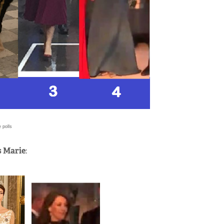
 polls
s Marie
: