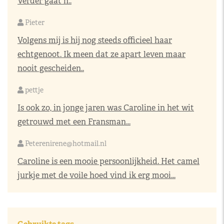
Verder gaat h..
Pieter
Volgens mij is hij nog steeds officieel haar
echtgenoot. Ik meen dat ze apart leven maar
nooit gescheiden..
pettje
Is ook zo, in jonge jaren was Caroline in het wit
getrouwd met een Fransman...
Peterenirene@hotmail.nl
Caroline is een mooie persoonlijkheid. Het camel
jurkje met de voile hoed vind ik erg mooi...