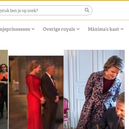
njeprinsessen
Overige royals
Máxima’s kast