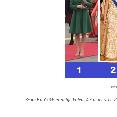
surve
Bron: Foto's ©Koninklijk Paleis, ©Kongehuset,
©