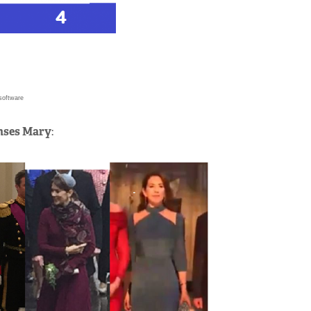
software
nses Mary
: