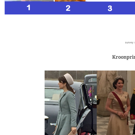
survey 
Kroonpri