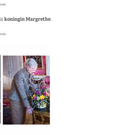
trails
is
koningin Margrethe
:
trails