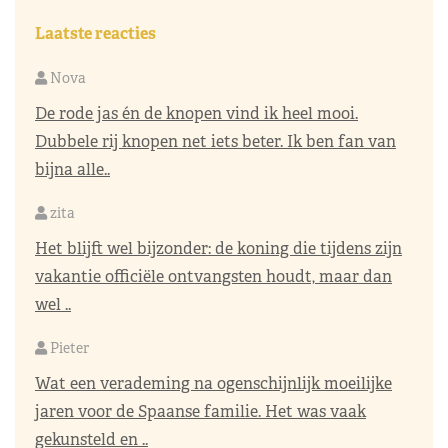
Laatste reacties
Nova
De rode jas én de knopen vind ik heel mooi.
Dubbele rij knopen net iets beter. Ik ben fan van
bijna alle..
zita
Het blijft wel bijzonder: de koning die tijdens zijn
vakantie officiële ontvangsten houdt, maar dan
wel ..
Pieter
Wat een verademing na ogenschijnlijk moeilijke
jaren voor de Spaanse familie. Het was vaak
gekunsteld en ..