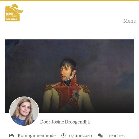
Menu
Door Josine Droogendijk
Koninginnenmode
07 apr 2020
1 reacties