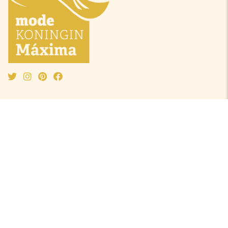
Mode Máxima
Oranjeprinsessen
Mode algemeen
Beatrix
Outfit van de maand
Amalia
Ontwerpers
Alexia
Accessoires
Ariane
Laurentien
Mabel