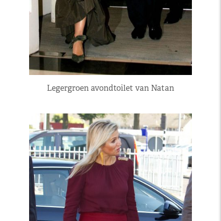
Legergroen avondtoilet van Natan