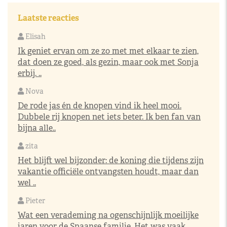
Laatste reacties
Elisah
Ik geniet ervan om ze zo met met elkaar te zien,
dat doen ze goed, als gezin, maar ook met Sonja
erbij. ..
Nova
De rode jas én de knopen vind ik heel mooi.
Dubbele rij knopen net iets beter. Ik ben fan van
bijna alle..
zita
Het blijft wel bijzonder: de koning die tijdens zijn
vakantie officiële ontvangsten houdt, maar dan
wel ..
Pieter
Wat een verademing na ogenschijnlijk moeilijke
jaren voor de Spaanse familie. Het was vaak