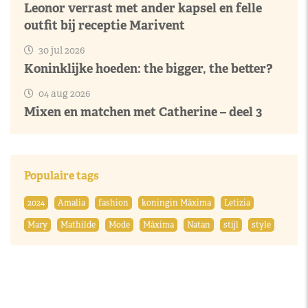
Leonor verrast met ander kapsel en felle
outfit bij receptie Marivent
30 jul 2026
Koninklijke hoeden: the bigger, the better?
04 aug 2026
Mixen en matchen met Catherine – deel 3
Populaire tags
2024
Amalia
fashion
koningin Máxima
Letizia
Mary
Mathilde
Mode
Máxima
Natan
stijl
style