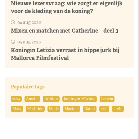
Nieuwe lezersvraag: wie zorgt er eigenlijk
voor de kleding van de koning?
04 aug 2026
Mixen en matchen met Catherine – deel 3
04 aug 2026
Koningin Letizia verrast in hippe jurk bij
Mallorca Filmfestival
Populaire tags
2024
Amalia
fashion
koningin Máxima
Letizia
Mary
Mathilde
Mode
Máxima
Natan
stijl
style