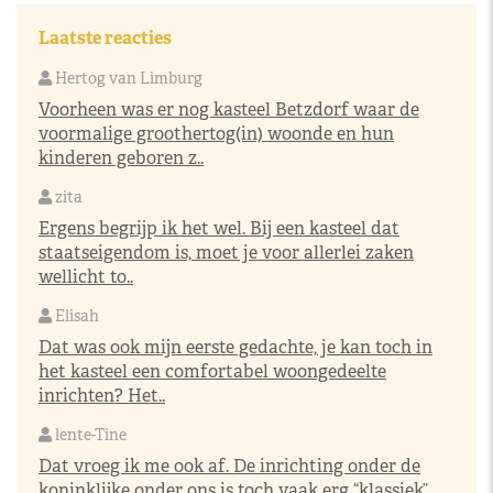
Laatste reacties
Hertog van Limburg
Voorheen was er nog kasteel Betzdorf waar de
voormalige groothertog(in) woonde en hun
kinderen geboren z..
zita
Ergens begrijp ik het wel. Bij een kasteel dat
staatseigendom is, moet je voor allerlei zaken
wellicht to..
Elisah
Dat was ook mijn eerste gedachte, je kan toch in
het kasteel een comfortabel woongedeelte
inrichten? Het..
lente-Tine
Dat vroeg ik me ook af. De inrichting onder de
koninklijke onder ons is toch vaak erg “klassiek”