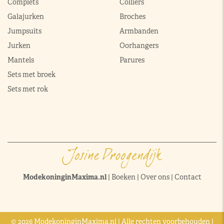
Complets
Colliers
Galajurken
Broches
Jumpsuits
Armbanden
Jurken
Oorhangers
Mantels
Parures
Sets met broek
Sets met rok
ModekoninginMaxima.nl
|
Boeken
|
Over ons
|
Contact
© 2026 ModekoninginMaxima.nl | Alle rechten voorbehouden |