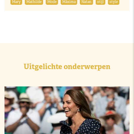
Mary
Mathilde
Mode
Máxima
Natan
stijl
style
Uitgelichte onderwerpen