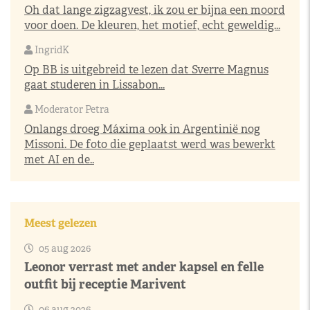
Oh dat lange zigzagvest, ik zou er bijna een moord
voor doen. De kleuren, het motief, echt geweldig...
IngridK
Op BB is uitgebreid te lezen dat Sverre Magnus
gaat studeren in Lissabon...
Moderator Petra
Onlangs droeg Máxima ook in Argentinië nog
Missoni. De foto die geplaatst werd was bewerkt
met AI en de..
Meest gelezen
05 aug 2026
Leonor verrast met ander kapsel en felle
outfit bij receptie Marivent
06 aug 2026