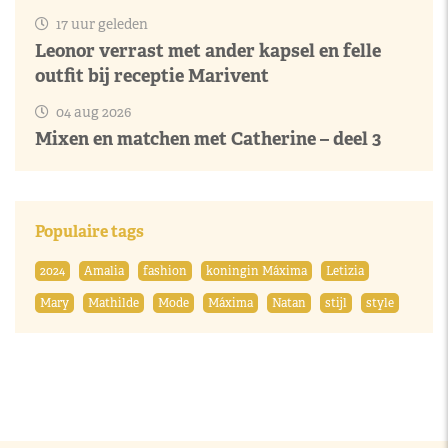
17 uur geleden
Leonor verrast met ander kapsel en felle
outfit bij receptie Marivent
04 aug 2026
Mixen en matchen met Catherine – deel 3
Populaire tags
2024
Amalia
fashion
koningin Máxima
Letizia
Mary
Mathilde
Mode
Máxima
Natan
stijl
style