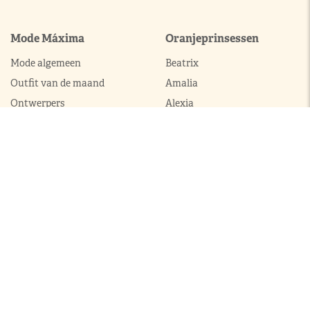
Mode Máxima
Oranjeprinsessen
Mode algemeen
Beatrix
Outfit van de maand
Amalia
Ontwerpers
Alexia
Accessoires
Ariane
Laurentien
Mabel
Kledingkast Máxima
Juwelen
Broekpakken
Diademen
Complets
Colliers
Galajurken
Broches
Jumpsuits
Armbanden