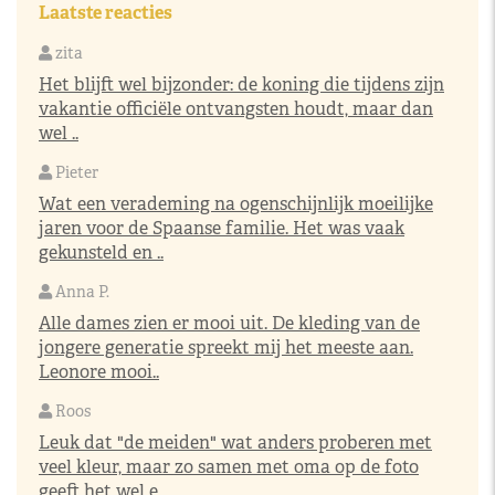
Laatste reacties
zita
Het blijft wel bijzonder: de koning die tijdens zijn
vakantie officiële ontvangsten houdt, maar dan
wel ..
Pieter
Wat een verademing na ogenschijnlijk moeilijke
jaren voor de Spaanse familie. Het was vaak
gekunsteld en ..
Anna P.
Alle dames zien er mooi uit. De kleding van de
jongere generatie spreekt mij het meeste aan.
Leonore mooi..
Roos
Leuk dat "de meiden" wat anders proberen met
veel kleur, maar zo samen met oma op de foto
geeft het wel e..