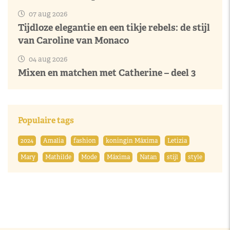
07 aug 2026
Tijdloze elegantie en een tikje rebels: de stijl
van Caroline van Monaco
04 aug 2026
Mixen en matchen met Catherine – deel 3
Populaire tags
2024
Amalia
fashion
koningin Máxima
Letizia
Mary
Mathilde
Mode
Máxima
Natan
stijl
style