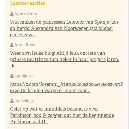
Laatste reacties
Agnes Anna
Wat maken de prinsessen Leonoor van Spanje (20)
en Ingrid Alexandra van Noorwegen (22) allebei
een evenwi..
Anne-Roos
Weer zo'n leuke blog! Altijd leuk om iets van
prinses Beatrix te zien, zeker in haar jongere jaren.
Ik ..
amaliaatje
https://x.com/Josemn1_/status/2086200443860828571?
s=20
De krullen waren er maar voor ..
madelief3
Gelet op wat er inmiddels bekend is over
Parkinson, zou ik zeggen dat hier de beginnende
Parkinson zichtb..