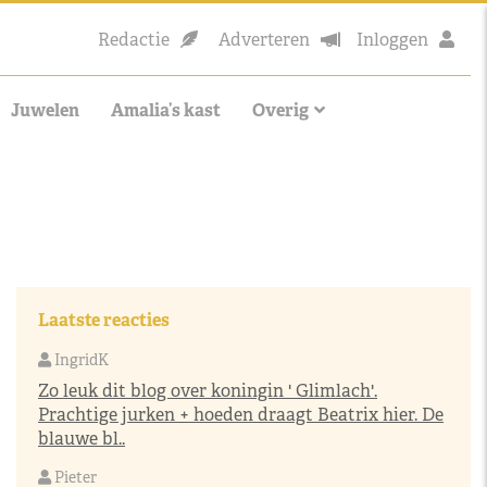
Redactie
Adverteren
Inloggen
Juwelen
Amalia’s kast
Overig
Laatste reacties
IngridK
Zo leuk dit blog over koningin ' Glimlach'.
Prachtige jurken + hoeden draagt Beatrix hier. De
blauwe bl..
Pieter