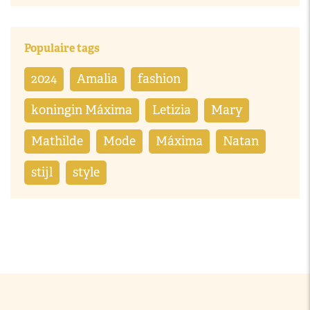
Populaire tags
2024
Amalia
fashion
koningin Máxima
Letizia
Mary
Mathilde
Mode
Máxima
Natan
stijl
style