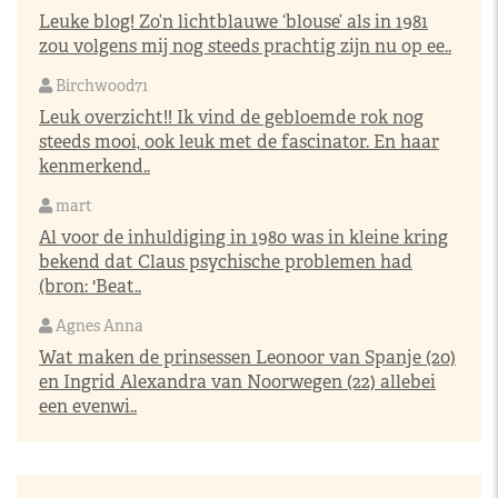
Leuke blog! Zo’n lichtblauwe ‘blouse’ als in 1981
zou volgens mij nog steeds prachtig zijn nu op ee..
Birchwood71
Leuk overzicht!! Ik vind de gebloemde rok nog
steeds mooi, ook leuk met de fascinator. En haar
kenmerkend..
mart
Al voor de inhuldiging in 1980 was in kleine kring
bekend dat Claus psychische problemen had
(bron: 'Beat..
Agnes Anna
Wat maken de prinsessen Leonoor van Spanje (20)
en Ingrid Alexandra van Noorwegen (22) allebei
een evenwi..