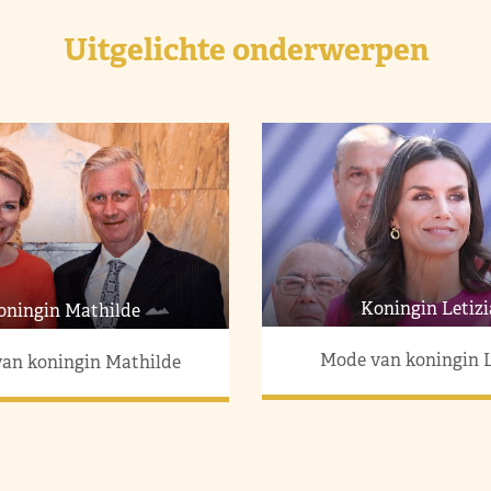
Uitgelichte onderwerpen
Koningin Letizi
oningin Mathilde
Mode van koningin L
an koningin Mathilde