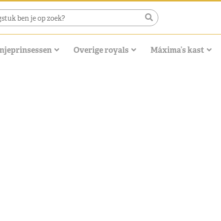
njeprinsessen
Overige royals
Máxima’s kast