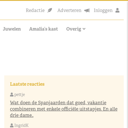
Redactie
Adverteren
Inloggen
Juwelen
Amalia’s kast
Overig
Laatste reacties
pettje
Wat doen de Spanjaarden dat goed, vakantie
combineren met enkele officiële uitstapjes. En alle
drie dame..
IngridK