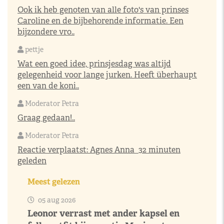
Ook ik heb genoten van alle foto's van prinses
Caroline en de bijbehorende informatie. Een
bijzondere vro..
pettje
Wat een goed idee, prinsjesdag was altijd
gelegenheid voor lange jurken. Heeft überhaupt
een van de koni..
Moderator Petra
Graag gedaan!..
Moderator Petra
Reactie verplaatst:
Agnes Anna
32 minuten
geleden
Meest gelezen
05 aug 2026
Leonor verrast met ander kapsel en