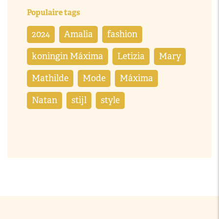
Populaire tags
2024
Amalia
fashion
koningin Máxima
Letizia
Mary
Mathilde
Mode
Máxima
Natan
stijl
style