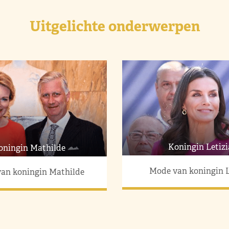
Uitgelichte onderwerpen
Koningin Letizi
oningin Mathilde
Mode van koningin L
an koningin Mathilde