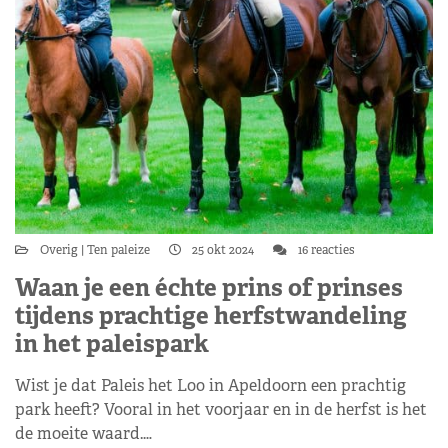
Overig
Ten paleize
25 okt 2024
16 reacties
Waan je een échte prins of prinses
tijdens prachtige herfstwandeling
in het paleispark
Wist je dat Paleis het Loo in Apeldoorn een prachtig
park heeft? Vooral in het voorjaar en in de herfst is het
de moeite waard.…