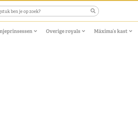
njeprinsessen
Overige royals
Máxima’s kast