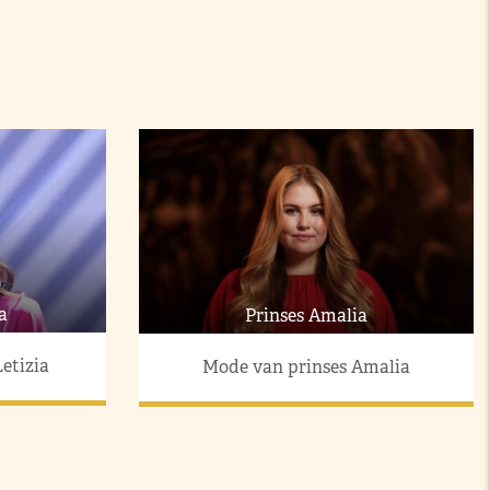
a
Prinses Amalia
etizia
Mode van prinses Amalia