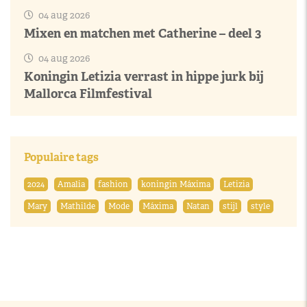
04 aug 2026
Mixen en matchen met Catherine – deel 3
04 aug 2026
Koningin Letizia verrast in hippe jurk bij
Mallorca Filmfestival
Populaire tags
2024
Amalia
fashion
koningin Máxima
Letizia
Mary
Mathilde
Mode
Máxima
Natan
stijl
style