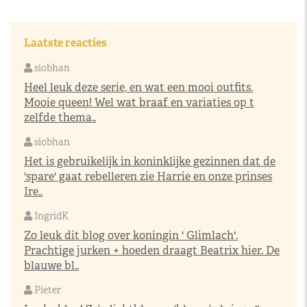
Laatste reacties
siobhan
Heel leuk deze serie, en wat een mooi outfits.
Mooie queen! Wel wat braaf en variaties op t
zelfde thema..
siobhan
Het is gebruikelijk in koninklijke gezinnen dat de
'spare' gaat rebelleren zie Harrie en onze prinses
Ire..
IngridK
Zo leuk dit blog over koningin ' Glimlach'.
Prachtige jurken + hoeden draagt Beatrix hier. De
blauwe bl..
Pieter