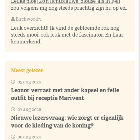
Leuke blog! Zo’n lichtblauwe ‘blouse’ als in 1981
zou volgens mij nog steeds prachtig zijn nu op ee..
Birchwood71
Leuk overzicht!! Ik vind de gebloemde rok nog
steeds mooi, ook leuk met de fascinator. En haar
kenmerkend..
Meest gelezen
05 aug 2026
Leonor verrast met ander kapsel en felle
outfit bij receptie Marivent
03 aug 2026
Nieuwe lezersvraag: wie zorgt er eigenlijk
voor de kleding van de koning?
06 aug 2026