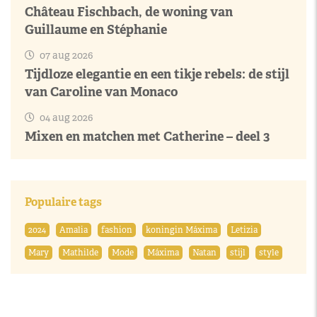
Château Fischbach, de woning van
Guillaume en Stéphanie
07 aug 2026
Tijdloze elegantie en een tikje rebels: de stijl
van Caroline van Monaco
04 aug 2026
Mixen en matchen met Catherine – deel 3
Populaire tags
2024
Amalia
fashion
koningin Máxima
Letizia
Mary
Mathilde
Mode
Máxima
Natan
stijl
style