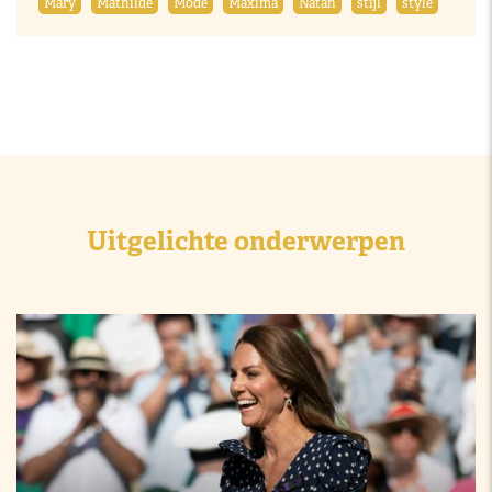
Mary
Mathilde
Mode
Máxima
Natan
stijl
style
Uitgelichte onderwerpen