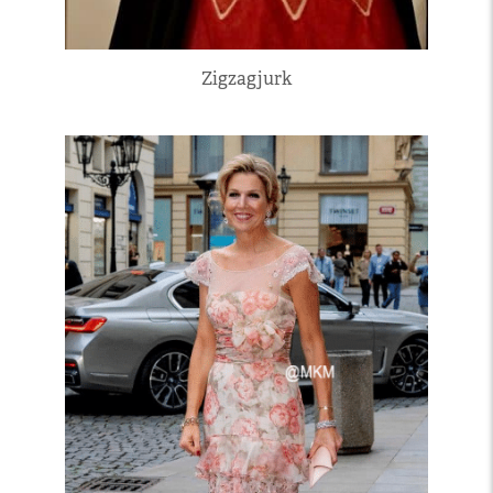
Zigzagjurk