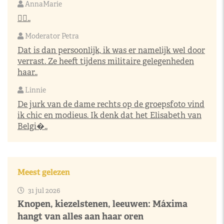
AnnaMarie
👌🏼..
Moderator Petra
Dat is dan persoonlijk, ik was er namelijk wel door
verrast. Ze heeft tijdens militaire gelegenheden
haar..
Linnie
De jurk van de dame rechts op de groepsfoto vind
ik chic en modieus. Ik denk dat het Elisabeth van
Belgi�..
Meest gelezen
31 jul 2026
Knopen, kiezelstenen, leeuwen: Máxima
hangt van alles aan haar oren