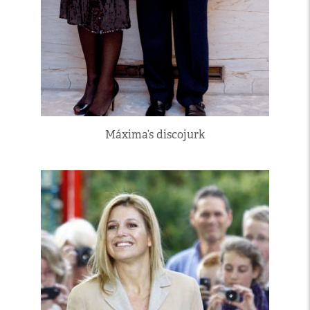
Máxima’s discojurk