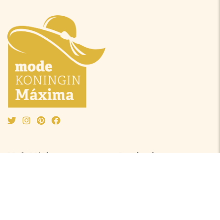
Mode Máxima
Oranjeprinsessen
Mode algemeen
Beatrix
Outfit van de maand
Amalia
Ontwerpers
Alexia
Accessoires
Ariane