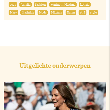
2024
Amalia
fashion
koningin Máxima
Letizia
Mary
Mathilde
Mode
Máxima
Natan
stijl
style
Uitgelichte onderwerpen