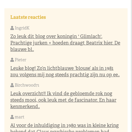
Laatste reacties
IngridK
Zo leuk dit blog over koningin ' Glimlach'.
Prachtige jurken + hoeden draagt Beatrix hier. De
blauwe bl..
Pieter
Leuke blog! Zo’n lichtblauwe ‘blouse’ als in 1981
zou volgens mij nog steeds prachtig zijn nu op ee..
Birchwood71
Leuk overzicht!! Ik vind de gebloemde rok nog
steeds mooi, ook leuk met de fascinator. En haar
kenmerkend..
mart
Al voor de inhuldiging in 1980 was in kleine kring
bekend dat Claus psychische problemen had