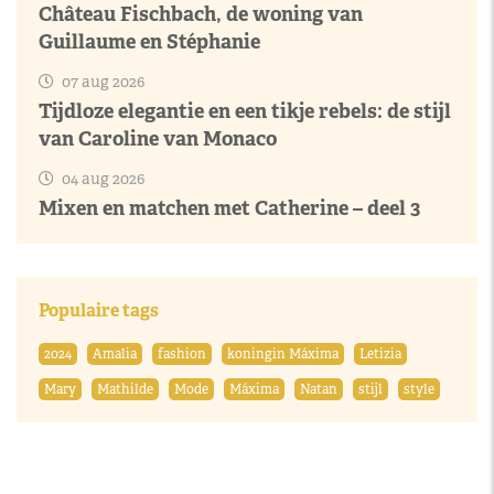
Château Fischbach, de woning van
Guillaume en Stéphanie
07 aug 2026
Tijdloze elegantie en een tikje rebels: de stijl
van Caroline van Monaco
04 aug 2026
Mixen en matchen met Catherine – deel 3
Populaire tags
2024
Amalia
fashion
koningin Máxima
Letizia
Mary
Mathilde
Mode
Máxima
Natan
stijl
style