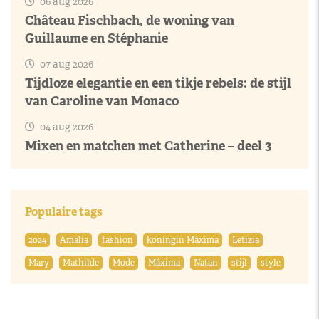
06 aug 2026
Château Fischbach, de woning van
Guillaume en Stéphanie
07 aug 2026
Tijdloze elegantie en een tikje rebels: de stijl
van Caroline van Monaco
04 aug 2026
Mixen en matchen met Catherine – deel 3
Populaire tags
2024
Amalia
fashion
koningin Máxima
Letizia
Mary
Mathilde
Mode
Máxima
Natan
stijl
style