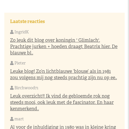
Laatste reacties
IngridK
Zo leuk dit blog over koningin ' Glimlach'.
Prachtige jurken + hoeden draagt Beatrix hier. De
blauwe bl..
Pieter
Leuke blog! Zo’n lichtblauwe ‘blouse’ als in 1981
zou volgens mij nog steeds prachtig zijn nu op ee..
Birchwood71
Leuk overzicht!! Ik vind de gebloemde rok nog
steeds mooi, ook leuk met de fascinator. En haar
kenmerkend..
mart
Al voor de inhuldiging in 1980 was in kleine kring