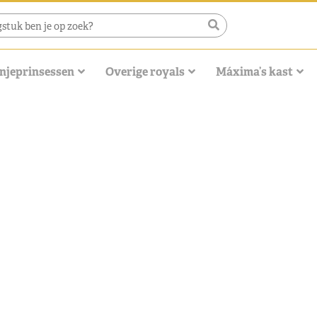
njeprinsessen
Overige royals
Máxima’s kast