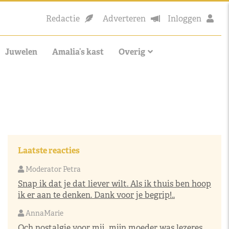
Redactie
Adverteren
Inloggen
Juwelen
Amalia’s kast
Overig
Laatste reacties
Moderator Petra
Snap ik dat je dat liever wilt. Als ik thuis ben hoop
ik er aan te denken. Dank voor je begrip!..
AnnaMarie
Och nostalgie voor mij…mijn moeder was lezeres