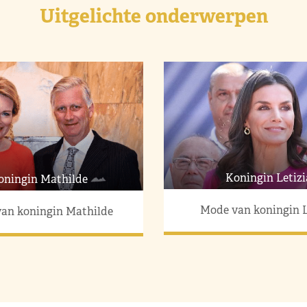
Uitgelichte onderwerpen
Koningin Letizi
oningin Mathilde
Mode van koningin L
an koningin Mathilde