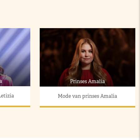
a
Prinses Amalia
etizia
Mode van prinses Amalia