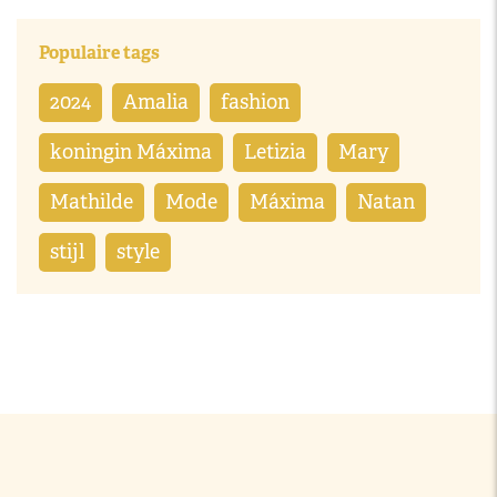
Populaire tags
2024
Amalia
fashion
koningin Máxima
Letizia
Mary
Mathilde
Mode
Máxima
Natan
stijl
style