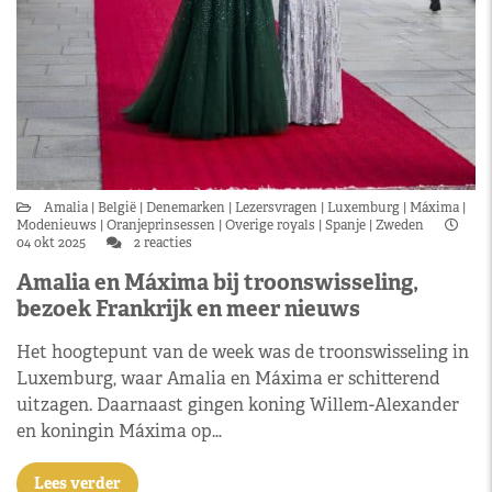
Amalia
België
Denemarken
Lezersvragen
Luxemburg
Máxima
Modenieuws
Oranjeprinsessen
Overige royals
Spanje
Zweden
04 okt 2025
2 reacties
Amalia en Máxima bij troonswisseling,
bezoek Frankrijk en meer nieuws
Het hoogtepunt van de week was de troonswisseling in
Luxemburg, waar Amalia en Máxima er schitterend
uitzagen. Daarnaast gingen koning Willem-Alexander
en koningin Máxima op…
Lees verder