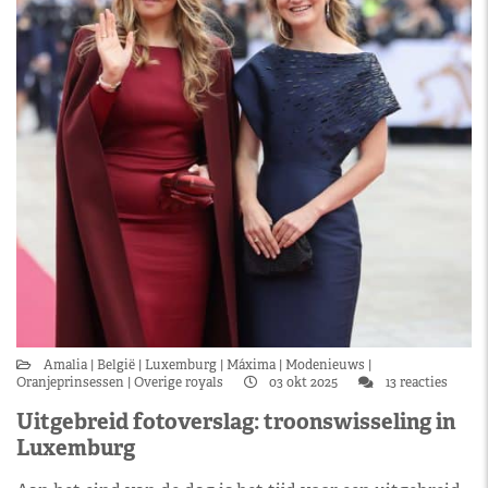
Amalia
België
Luxemburg
Máxima
Modenieuws
Oranjeprinsessen
Overige royals
03 okt 2025
13 reacties
Uitgebreid fotoverslag: troonswisseling in
Luxemburg