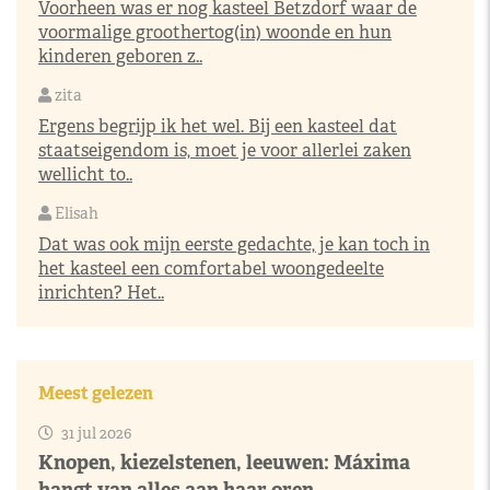
Voorheen was er nog kasteel Betzdorf waar de
voormalige groothertog(in) woonde en hun
kinderen geboren z..
zita
Ergens begrijp ik het wel. Bij een kasteel dat
staatseigendom is, moet je voor allerlei zaken
wellicht to..
Elisah
Dat was ook mijn eerste gedachte, je kan toch in
het kasteel een comfortabel woongedeelte
inrichten? Het..
Meest gelezen
31 jul 2026
Knopen, kiezelstenen, leeuwen: Máxima
hangt van alles aan haar oren