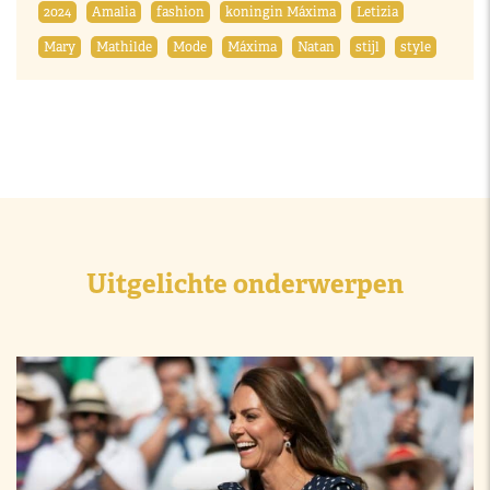
2024
Amalia
fashion
koningin Máxima
Letizia
Mary
Mathilde
Mode
Máxima
Natan
stijl
style
Uitgelichte onderwerpen