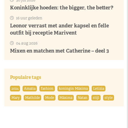
30 jul 2026
Koninklijke hoeden: the bigger, the better?
16 uur geleden
Leonor verrast met ander kapsel en felle
outfit bij receptie Marivent
04 aug 2026
Mixen en matchen met Catherine – deel 3
Populaire tags
2024
Amalia
fashion
koningin Máxima
Letizia
Mary
Mathilde
Mode
Máxima
Natan
stijl
style