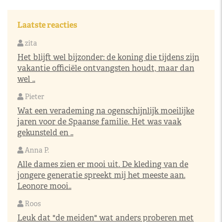
Laatste reacties
zita
Het blijft wel bijzonder: de koning die tijdens zijn
vakantie officiële ontvangsten houdt, maar dan
wel ..
Pieter
Wat een verademing na ogenschijnlijk moeilijke
jaren voor de Spaanse familie. Het was vaak
gekunsteld en ..
Anna P.
Alle dames zien er mooi uit. De kleding van de
jongere generatie spreekt mij het meeste aan.
Leonore mooi..
Roos
Leuk dat "de meiden" wat anders proberen met