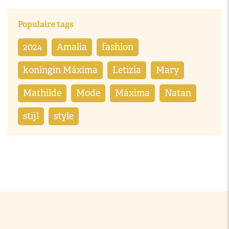
Populaire tags
2024
Amalia
fashion
koningin Máxima
Letizia
Mary
Mathilde
Mode
Máxima
Natan
stijl
style