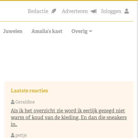
Redactie
Adverteren
Inloggen
Juwelen
Amalia’s kast
Overig
Laatste reacties
Geraldine
Als ik het overzicht zie word ik eerlijk gezegd niet
warm of koud van de kleding. En dan die sneakers
in..
pettje