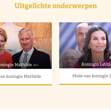
Uitgelichte onderwerpen
Koningin Letizi
oningin Mathilde
Mode van koningin L
an koningin Mathilde