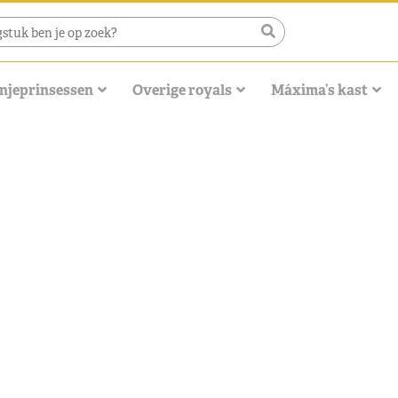
njeprinsessen
Overige royals
Máxima’s kast