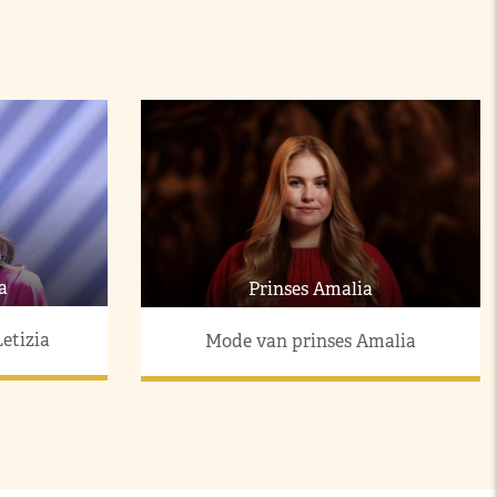
a
Prinses Amalia
etizia
Mode van prinses Amalia