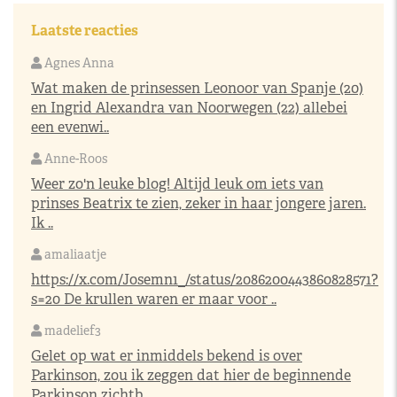
Laatste reacties
Agnes Anna
Wat maken de prinsessen Leonoor van Spanje (20)
en Ingrid Alexandra van Noorwegen (22) allebei
een evenwi..
Anne-Roos
Weer zo'n leuke blog! Altijd leuk om iets van
prinses Beatrix te zien, zeker in haar jongere jaren.
Ik ..
amaliaatje
https://x.com/Josemn1_/status/2086200443860828571?
s=20
De krullen waren er maar voor ..
madelief3
Gelet op wat er inmiddels bekend is over
Parkinson, zou ik zeggen dat hier de beginnende
Parkinson zichtb..