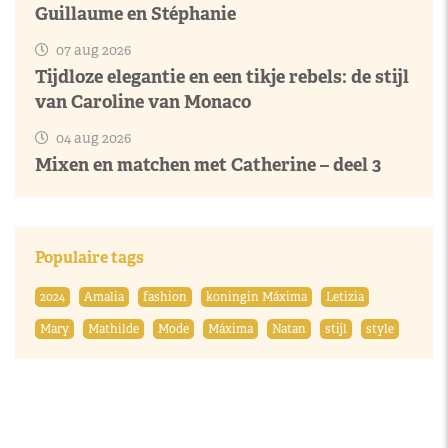
Guillaume en Stéphanie
07 aug 2026
Tijdloze elegantie en een tikje rebels: de stijl
van Caroline van Monaco
04 aug 2026
Mixen en matchen met Catherine – deel 3
Populaire tags
2024
Amalia
fashion
koningin Máxima
Letizia
Mary
Mathilde
Mode
Máxima
Natan
stijl
style