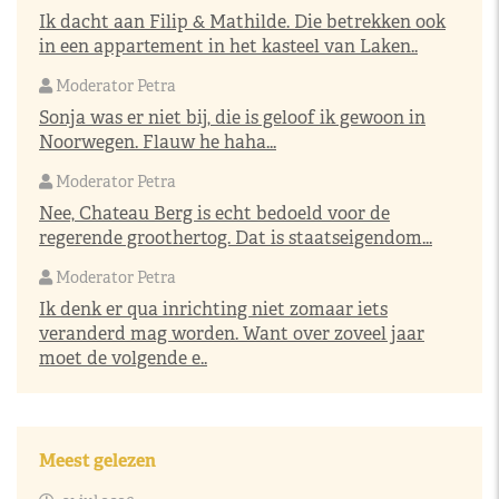
Ik dacht aan Filip & Mathilde. Die betrekken ook
in een appartement in het kasteel van Laken..
Moderator Petra
Sonja was er niet bij, die is geloof ik gewoon in
Noorwegen. Flauw he haha...
Moderator Petra
Nee, Chateau Berg is echt bedoeld voor de
regerende groothertog. Dat is staatseigendom...
Moderator Petra
Ik denk er qua inrichting niet zomaar iets
veranderd mag worden. Want over zoveel jaar
moet de volgende e..
Meest gelezen