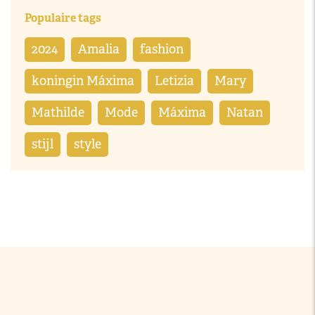
Populaire tags
2024
Amalia
fashion
koningin Máxima
Letizia
Mary
Mathilde
Mode
Máxima
Natan
stijl
style