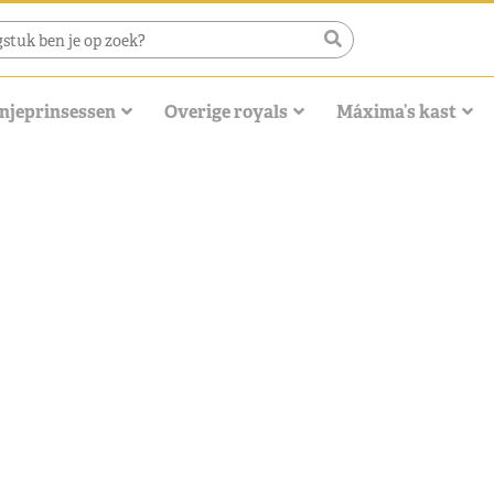
njeprinsessen
Overige royals
Máxima’s kast