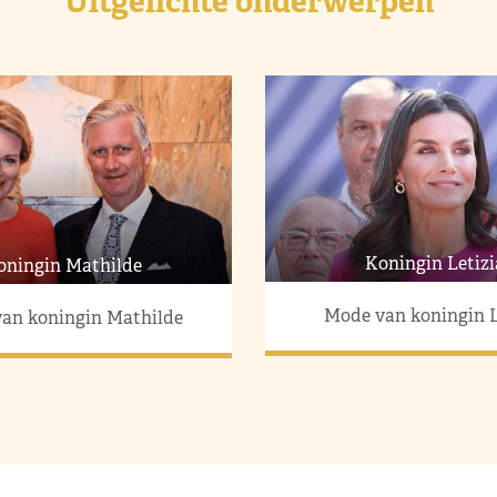
Uitgelichte onderwerpen
Koningin Letizi
oningin Mathilde
Mode van koningin L
an koningin Mathilde