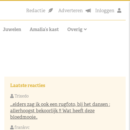
Redactie
Adverteren
Inloggen
Juwelen
Amalia’s kast
Overig
Laatste reacties
Trixedo
...elders zag ik ook een rugfoto, bij het dansen :
allerhoogst bekoorlijk !! Wat heeft deze
bloedmooie..
frankvc