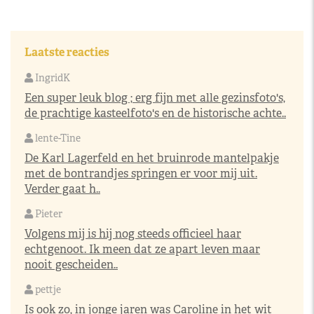
Laatste reacties
IngridK
Een super leuk blog ; erg fijn met alle gezinsfoto's,
de prachtige kasteelfoto's en de historische achte..
lente-Tine
De Karl Lagerfeld en het bruinrode mantelpakje
met de bontrandjes springen er voor mij uit.
Verder gaat h..
Pieter
Volgens mij is hij nog steeds officieel haar
echtgenoot. Ik meen dat ze apart leven maar
nooit gescheiden..
pettje
Is ook zo, in jonge jaren was Caroline in het wit