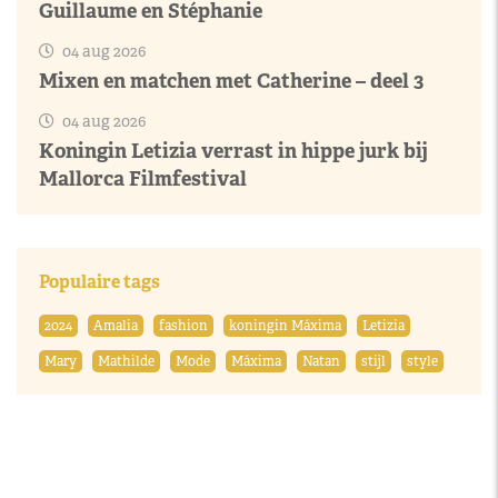
Guillaume en Stéphanie
04 aug 2026
Mixen en matchen met Catherine – deel 3
04 aug 2026
Koningin Letizia verrast in hippe jurk bij
Mallorca Filmfestival
Populaire tags
2024
Amalia
fashion
koningin Máxima
Letizia
Mary
Mathilde
Mode
Máxima
Natan
stijl
style