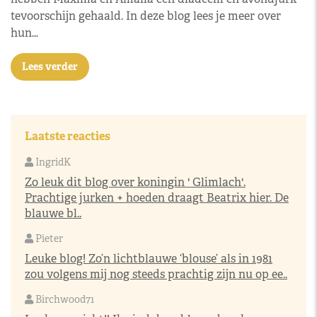
tevoorschijn gehaald. In deze blog lees je meer over
hun…
Lees verder
Laatste reacties
IngridK
Zo leuk dit blog over koningin ' Glimlach'.
Prachtige jurken + hoeden draagt Beatrix hier. De
blauwe bl..
Pieter
Leuke blog! Zo’n lichtblauwe ‘blouse’ als in 1981
zou volgens mij nog steeds prachtig zijn nu op ee..
Birchwood71