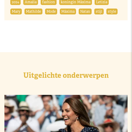
2024
Amalia
fashion
koningin Máxima
Letizia
Mary
Mathilde
Mode
Máxima
Natan
stijl
style
Uitgelichte onderwerpen