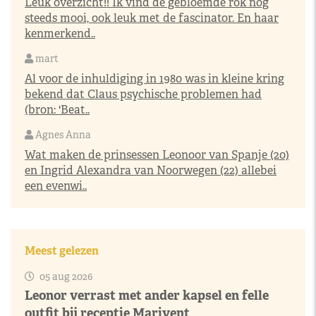
Leuk overzicht!! Ik vind de gebloemde rok nog
steeds mooi, ook leuk met de fascinator. En haar
kenmerkend..
mart
Al voor de inhuldiging in 1980 was in kleine kring
bekend dat Claus psychische problemen had
(bron: 'Beat..
Agnes Anna
Wat maken de prinsessen Leonoor van Spanje (20)
en Ingrid Alexandra van Noorwegen (22) allebei
een evenwi..
Meest gelezen
05 aug 2026
Leonor verrast met ander kapsel en felle
outfit bij receptie Marivent