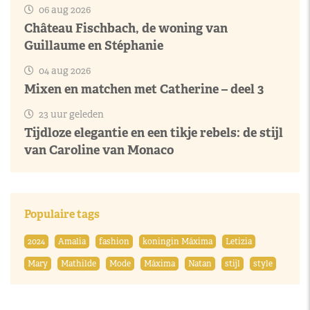
06 aug 2026
Château Fischbach, de woning van
Guillaume en Stéphanie
04 aug 2026
Mixen en matchen met Catherine – deel 3
23 uur geleden
Tijdloze elegantie en een tikje rebels: de stijl
van Caroline van Monaco
Populaire tags
2024
Amalia
fashion
koningin Máxima
Letizia
Mary
Mathilde
Mode
Máxima
Natan
stijl
style