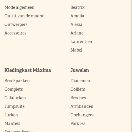
Mode algemeen
Beatrix
Outfit van de maand
Amalia
Ontwerpers
Alexia
Accessoires
Ariane
Laurentien
Mabel
Kledingkast Máxima
Juwelen
Broekpakken
Diademen
Complets
Colliers
Galajurken
Broches
Jumpsuits
Armbanden
Jurken
Oorhangers
Mantels
Parures
Sets met broek