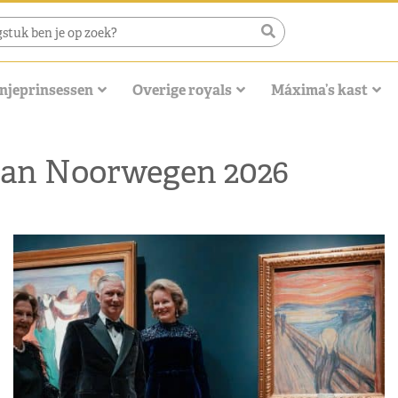
njeprinsessen
Overige royals
Máxima’s kast
 aan Noorwegen 2026