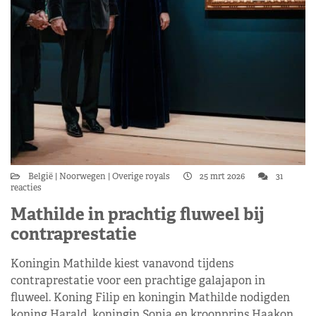
België
Noorwegen
Overige royals
25 mrt 2026
31
reacties
Mathilde in prachtig fluweel bij
contraprestatie
Koningin Mathilde kiest vanavond tijdens
contraprestatie voor een prachtige galajapon in
fluweel. Koning Filip en koningin Mathilde nodigden
koning Harald, koningin Sonja en kroonprins Haakon…