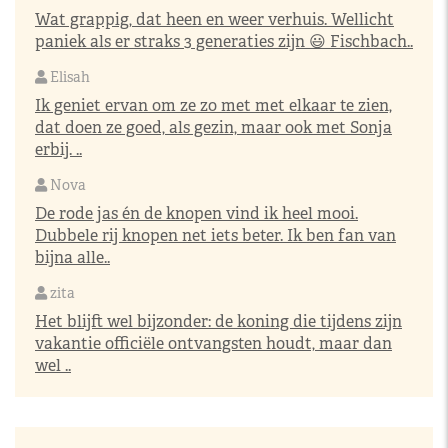
Wat grappig, dat heen en weer verhuis. Wellicht
paniek als er straks 3 generaties zijn 😃 Fischbach..
Elisah
Ik geniet ervan om ze zo met met elkaar te zien,
dat doen ze goed, als gezin, maar ook met Sonja
erbij. ..
Nova
De rode jas én de knopen vind ik heel mooi.
Dubbele rij knopen net iets beter. Ik ben fan van
bijna alle..
zita
Het blijft wel bijzonder: de koning die tijdens zijn
vakantie officiële ontvangsten houdt, maar dan
wel ..