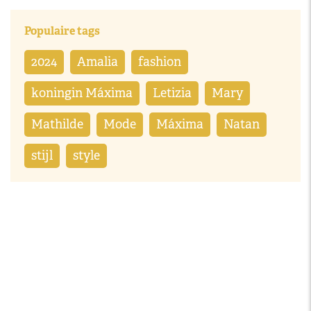
Populaire tags
2024
Amalia
fashion
koningin Máxima
Letizia
Mary
Mathilde
Mode
Máxima
Natan
stijl
style