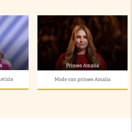
a
Prinses Amalia
etizia
Mode van prinses Amalia