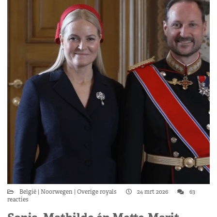
België
Noorwegen
Overige royals
24 mrt 2026
63
reacties