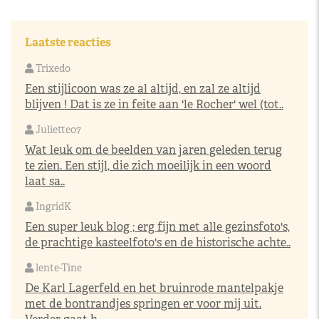
Laatste reacties
Trixedo
Een stijlicoon was ze al altijd, en zal ze altijd
blijven ! Dat is ze in feite aan 'le Rocher' wel (tot..
Juliette07
Wat leuk om de beelden van jaren geleden terug
te zien. Een stijl, die zich moeilijk in een woord
laat sa..
IngridK
Een super leuk blog ; erg fijn met alle gezinsfoto's,
de prachtige kasteelfoto's en de historische achte..
lente-Tine
De Karl Lagerfeld en het bruinrode mantelpakje
met de bontrandjes springen er voor mij uit.