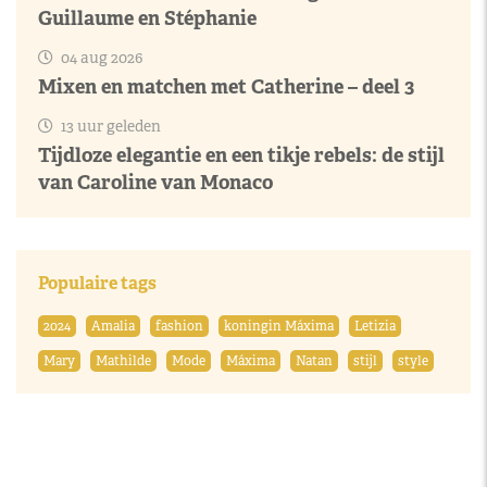
Guillaume en Stéphanie
04 aug 2026
Mixen en matchen met Catherine – deel 3
13 uur geleden
Tijdloze elegantie en een tikje rebels: de stijl
van Caroline van Monaco
Populaire tags
2024
Amalia
fashion
koningin Máxima
Letizia
Mary
Mathilde
Mode
Máxima
Natan
stijl
style