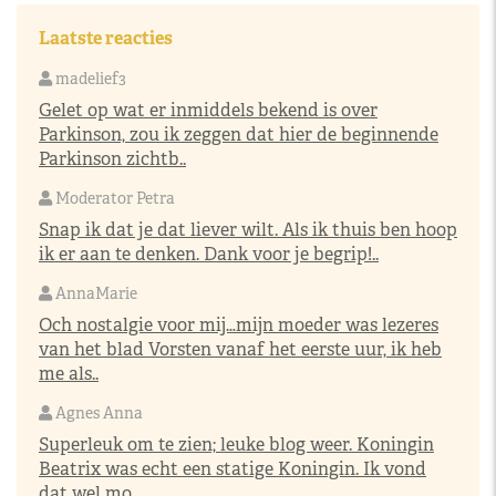
Laatste reacties
madelief3
Gelet op wat er inmiddels bekend is over
Parkinson, zou ik zeggen dat hier de beginnende
Parkinson zichtb..
Moderator Petra
Snap ik dat je dat liever wilt. Als ik thuis ben hoop
ik er aan te denken. Dank voor je begrip!..
AnnaMarie
Och nostalgie voor mij…mijn moeder was lezeres
van het blad Vorsten vanaf het eerste uur, ik heb
me als..
Agnes Anna
Superleuk om te zien; leuke blog weer. Koningin
Beatrix was echt een statige Koningin. Ik vond
dat wel mo..