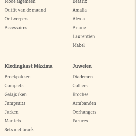
Mode algemeen
Beatrix
Outfit van de maand
Amalia
Ontwerpers
Alexia
Accessoires
Ariane
Laurentien
Mabel
Kledingkast Máxima
Juwelen
Broekpakken
Diademen
Complets
Colliers
Galajurken
Broches
Jumpsuits
Armbanden
Jurken
Oorhangers
Mantels
Parures
Sets met broek