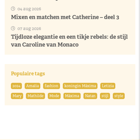
04 aug 2026
Mixen en matchen met Catherine – deel 3
07 aug 2026
Tijdloze elegantie en een tikje rebels: de stijl
van Caroline van Monaco
Populaire tags
2024
Amalia
fashion
koningin Máxima
Letizia
Mary
Mathilde
Mode
Máxima
Natan
stijl
style