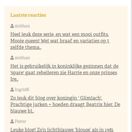
Laatste reacties
siobhan
Heel leuk deze serie, en wat een mooi outfits.
Mooie queen! Wel wat braaf en variaties op t
zelfde thema..
siobhan
Het is gebruikelijk in koninklijke gezinnen dat de
'spare' gaat rebelleren zie Harrie en onze prinses
Ire..
IngridK
Zo leuk dit blog over koningin ' Glimlach'.
Prachtige jurken + hoeden draagt Beatrix hier. De
blauwe bl..
Pieter
Leuke blog! Zo’n lichtblauwe ‘blouse’ als in 1981