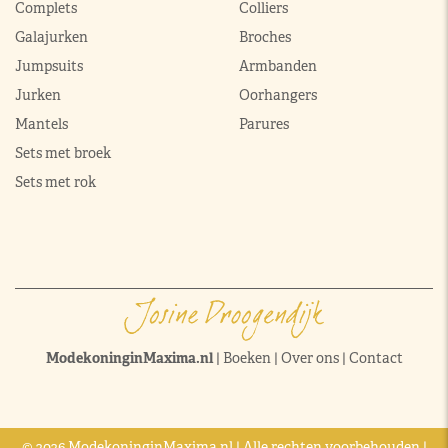
Complets
Colliers
Galajurken
Broches
Jumpsuits
Armbanden
Jurken
Oorhangers
Mantels
Parures
Sets met broek
Sets met rok
ModekoninginMaxima.nl
|
Boeken
|
Over ons
|
Contact
© 2026 ModekoninginMaxima.nl | Alle rechten voorbehouden |