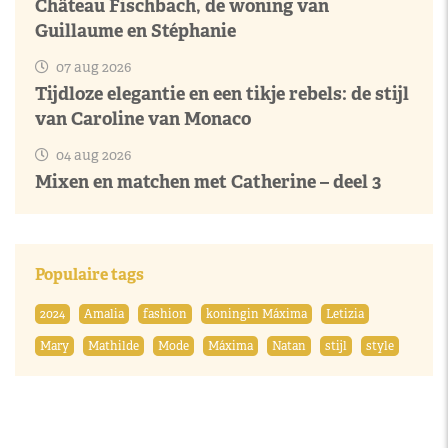
Château Fischbach, de woning van
Guillaume en Stéphanie
07 aug 2026
Tijdloze elegantie en een tikje rebels: de stijl
van Caroline van Monaco
04 aug 2026
Mixen en matchen met Catherine – deel 3
Populaire tags
2024
Amalia
fashion
koningin Máxima
Letizia
Mary
Mathilde
Mode
Máxima
Natan
stijl
style