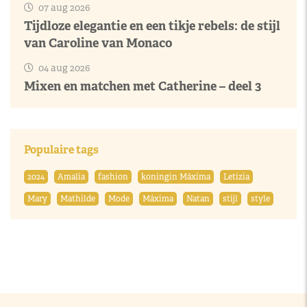
07 aug 2026
Tijdloze elegantie en een tikje rebels: de stijl
van Caroline van Monaco
04 aug 2026
Mixen en matchen met Catherine – deel 3
Populaire tags
2024
Amalia
fashion
koningin Máxima
Letizia
Mary
Mathilde
Mode
Máxima
Natan
stijl
style