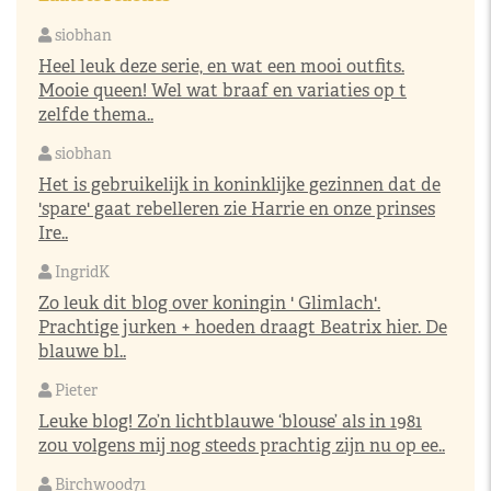
siobhan
Heel leuk deze serie, en wat een mooi outfits.
Mooie queen! Wel wat braaf en variaties op t
zelfde thema..
siobhan
Het is gebruikelijk in koninklijke gezinnen dat de
'spare' gaat rebelleren zie Harrie en onze prinses
Ire..
IngridK
Zo leuk dit blog over koningin ' Glimlach'.
Prachtige jurken + hoeden draagt Beatrix hier. De
blauwe bl..
Pieter
Leuke blog! Zo’n lichtblauwe ‘blouse’ als in 1981
zou volgens mij nog steeds prachtig zijn nu op ee..
Birchwood71