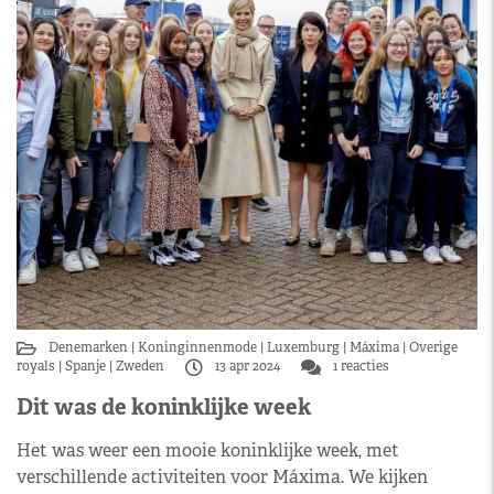
Denemarken
Koninginnenmode
Luxemburg
Máxima
Overige
royals
Spanje
Zweden
13 apr 2024
1 reacties
Dit was de koninklijke week
Het was weer een mooie koninklijke week, met
verschillende activiteiten voor Máxima. We kijken