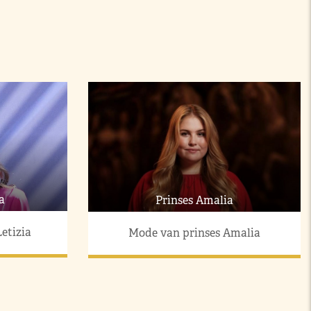
a
Prinses Amalia
etizia
Mode van prinses Amalia