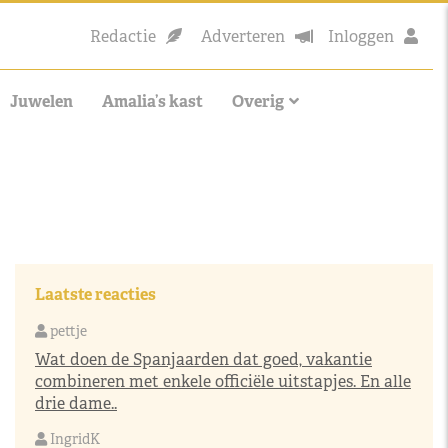
Redactie
Adverteren
Inloggen
Juwelen
Amalia’s kast
Overig
Laatste reacties
pettje
Wat doen de Spanjaarden dat goed, vakantie
combineren met enkele officiële uitstapjes. En alle
drie dame..
IngridK