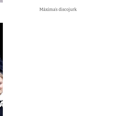
Máxima’s discojurk