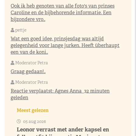
Ook ik heb genoten van alle foto's van prinses
Caroline en de bijbehorende informatie. Een
bijzondere vro..
pettje
Wat een goed idee, prinsjesdag was altijd
gelegenheid voor lange jurken. Heeft überhaupt
een van de koni..
Moderator Petra
Graag gedaan!..
Moderator Petra
Reactie verplaatst:
Agnes Anna
32 minuten
geleden
Meest gelezen
05 aug 2026
Leonor verrast met ander kapsel en