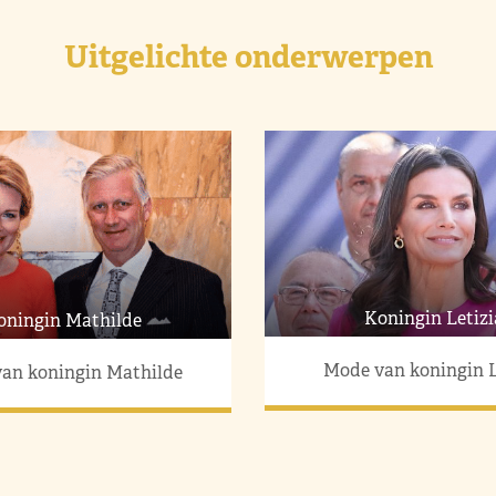
Uitgelichte onderwerpen
Koningin Letizi
oningin Mathilde
Mode van koningin L
an koningin Mathilde