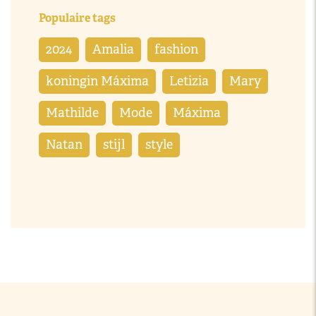
Populaire tags
2024
Amalia
fashion
koningin Máxima
Letizia
Mary
Mathilde
Mode
Máxima
Natan
stijl
style