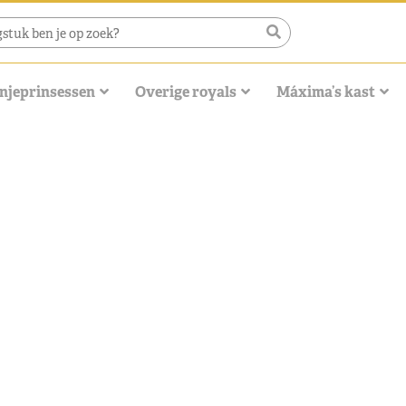
njeprinsessen
Overige royals
Máxima’s kast