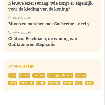
Nieuwe lezersvraag: wie zorgt er eigenlijk
voor de kleding van de koning?
04 aug 2026
Mixen en matchen met Catherine – deel 3
06 aug 2026
Château Fischbach, de woning van
Guillaume en Stéphanie
Populaire tags
2024
Amalia
fashion
koningin Máxima
Letizia
Mary
Mathilde
Mode
Máxima
Natan
stijl
style