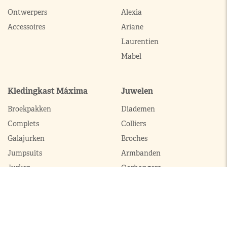
Ontwerpers
Alexia
Accessoires
Ariane
Laurentien
Mabel
Kledingkast Máxima
Juwelen
Broekpakken
Diademen
Complets
Colliers
Galajurken
Broches
Jumpsuits
Armbanden
Jurken
Oorhangers
Mantels
Parures
Sets met broek
Sets met rok