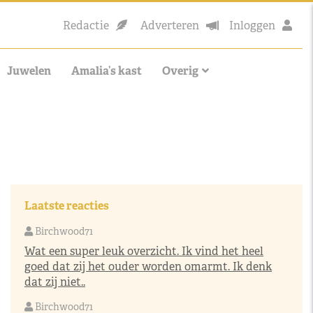
Redactie
Adverteren
Inloggen
Juwelen
Amalia’s kast
Overig
Laatste reacties
Birchwood71
Wat een super leuk overzicht. Ik vind het heel
goed dat zij het ouder worden omarmt. Ik denk
dat zij niet..
Birchwood71