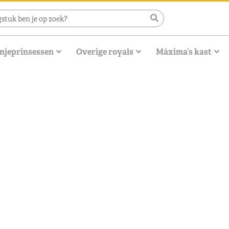
njeprinsessen
Overige royals
Máxima’s kast