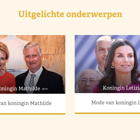
Uitgelichte onderwerpen
Koningin Letizi
oningin Mathilde
Mode van koningin L
an koningin Mathilde