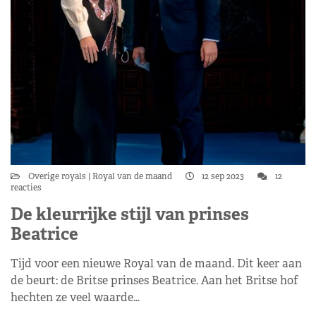
Overige royals
Royal van de maand
12 sep 2023
12
reacties
De kleurrijke stijl van prinses
Beatrice
Tijd voor een nieuwe Royal van de maand. Dit keer aan
de beurt: de Britse prinses Beatrice. Aan het Britse hof
hechten ze veel waarde…