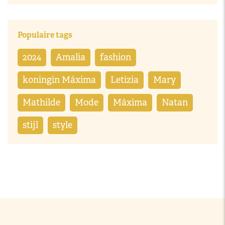
Populaire tags
2024
Amalia
fashion
koningin Máxima
Letizia
Mary
Mathilde
Mode
Máxima
Natan
stijl
style