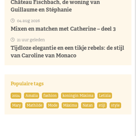
Château Fischbach, de woning van
Guillaume en Stéphanie
04 aug 2026
Mixen en matchen met Catherine – deel 3
21 uur geleden
Tijdloze elegantie en een tikje rebels: de stijl
van Caroline van Monaco
Populaire tags
2024
Amalia
fashion
koningin Máxima
Letizia
Mary
Mathilde
Mode
Máxima
Natan
stijl
style