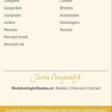
Complets
Colliers
Galajurken
Broches
Jumpsuits
Armbanden
Jurken
Oorhangers
Mantels
Parures
Sets met broek
Sets met rok
ModekoninginMaxima.nl
|
Boeken
|
Over ons
|
Contact
© 2026 ModekoninginMaxima.nl | Alle rechten voorbehouden |