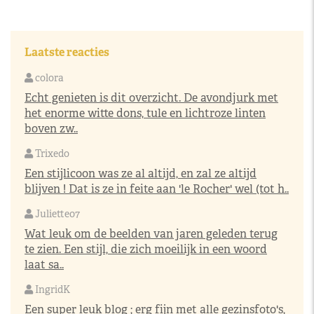
Laatste reacties
colora
Echt genieten is dit overzicht. De avondjurk met
het enorme witte dons, tule en lichtroze linten
boven zw..
Trixedo
Een stijlicoon was ze al altijd, en zal ze altijd
blijven ! Dat is ze in feite aan 'le Rocher' wel (tot h..
Juliette07
Wat leuk om de beelden van jaren geleden terug
te zien. Een stijl, die zich moeilijk in een woord
laat sa..
IngridK
Een super leuk blog ; erg fijn met alle gezinsfoto's,