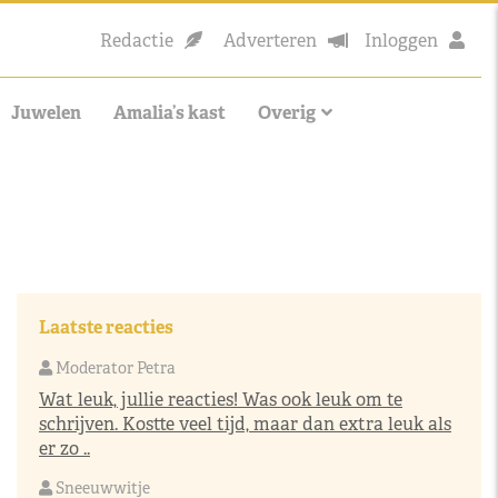
Redactie
Adverteren
Inloggen
Juwelen
Amalia’s kast
Overig
Laatste reacties
Moderator Petra
Wat leuk, jullie reacties! Was ook leuk om te
schrijven. Kostte veel tijd, maar dan extra leuk als
er zo ..
Sneeuwwitje