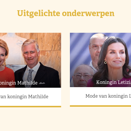
Uitgelichte onderwerpen
Koningin Letizi
oningin Mathilde
Mode van koningin L
an koningin Mathilde