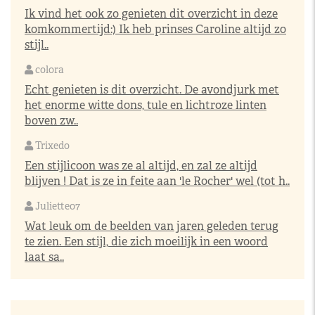
Ik vind het ook zo genieten dit overzicht in deze
komkommertijd:) Ik heb prinses Caroline altijd zo
stijl..
colora
Echt genieten is dit overzicht. De avondjurk met
het enorme witte dons, tule en lichtroze linten
boven zw..
Trixedo
Een stijlicoon was ze al altijd, en zal ze altijd
blijven ! Dat is ze in feite aan 'le Rocher' wel (tot h..
Juliette07
Wat leuk om de beelden van jaren geleden terug
te zien. Een stijl, die zich moeilijk in een woord
laat sa..