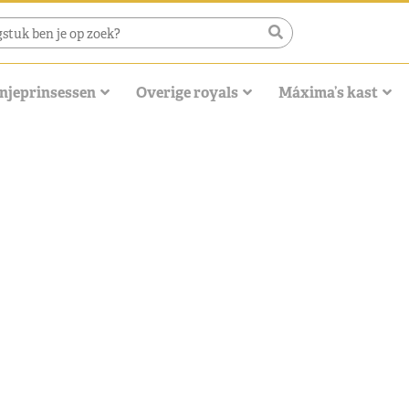
njeprinsessen
Overige royals
Máxima’s kast