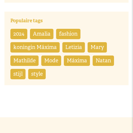
Populaire tags
2024
Amalia
fashion
koningin Máxima
Letizia
Mary
Mathilde
Mode
Máxima
Natan
stijl
style