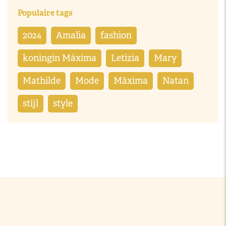
Populaire tags
2024
Amalia
fashion
koningin Máxima
Letizia
Mary
Mathilde
Mode
Máxima
Natan
stijl
style