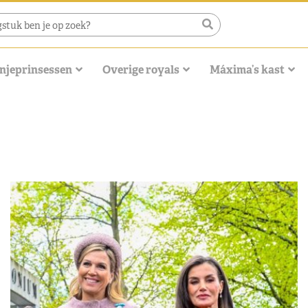
njeprinsessen
Overige royals
Máxima’s kast