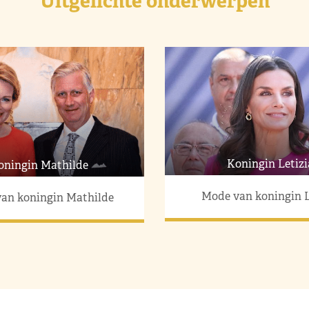
Uitgelichte onderwerpen
Koningin Letizi
oningin Mathilde
Mode van koningin L
an koningin Mathilde