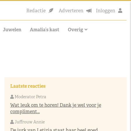
Redactie
Adverteren
Inloggen
Juwelen
Amalia’s kast
Overig
Laatste reacties
Moderator Petra
Wat leuk om te horen! Dank je wel voor je
compliment...
Juffrouw Annie
De jurk van Letizia staat haar heel goed,