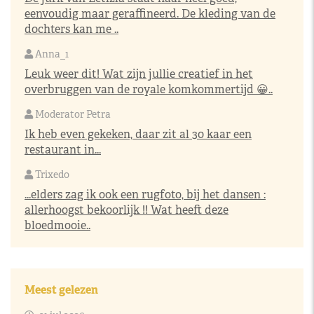
eenvoudig maar geraffineerd. De kleding van de
dochters kan me ..
Anna_1
Leuk weer dit! Wat zijn jullie creatief in het
overbruggen van de royale komkommertijd 😀..
Moderator Petra
Ik heb even gekeken, daar zit al 30 kaar een
restaurant in...
Trixedo
...elders zag ik ook een rugfoto, bij het dansen :
allerhoogst bekoorlijk !! Wat heeft deze
bloedmooie..
Meest gelezen