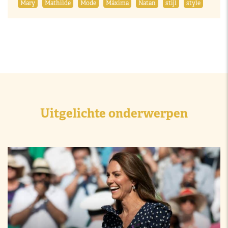
Mary
Mathilde
Mode
Máxima
Natan
stijl
style
Uitgelichte onderwerpen