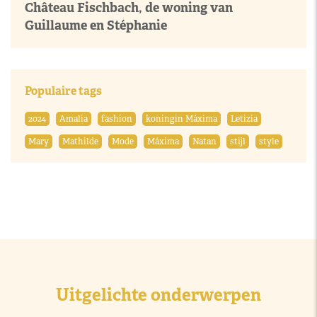
Château Fischbach, de woning van
Guillaume en Stéphanie
Populaire tags
2024
Amalia
fashion
koningin Máxima
Letizia
Mary
Mathilde
Mode
Máxima
Natan
stijl
style
Uitgelichte onderwerpen