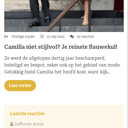
Overige royals
23 sep 2023
63 reacties
Camilla niet stijlvol? Je reinste flauwekul!
Ze werd de afgelopen dertig jaar beschamperd,
beledigd en bespot, zeker ook op het gebied van mode.
Gelukkig hield Camilla het hoofd koel, want kijk…
Lees verder
Laatste reacties
Juffrouw Annie