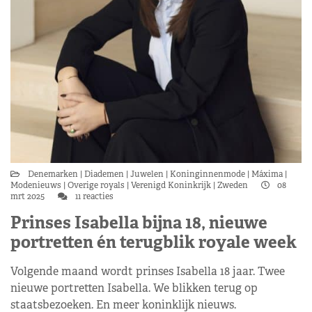
Denemarken
Diademen
Juwelen
Koninginnenmode
Máxima
Modenieuws
Overige royals
Verenigd Koninkrijk
Zweden
08
mrt 2025
11 reacties
Prinses Isabella bijna 18, nieuwe
portretten én terugblik royale week
Volgende maand wordt prinses Isabella 18 jaar. Twee
nieuwe portretten Isabella. We blikken terug op
staatsbezoeken. En meer koninklijk nieuws.