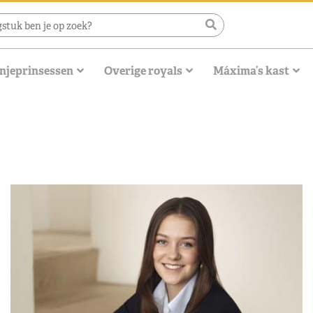
njeprinsessen
Overige royals
Máxima’s kast