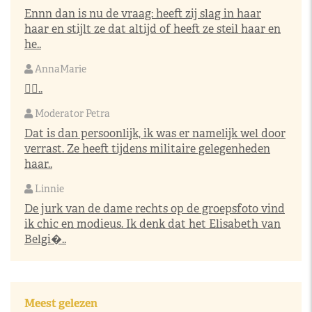
Ennn dan is nu de vraag: heeft zij slag in haar
haar en stijlt ze dat altijd of heeft ze steil haar en
he..
AnnaMarie
👌🏼..
Moderator Petra
Dat is dan persoonlijk, ik was er namelijk wel door
verrast. Ze heeft tijdens militaire gelegenheden
haar..
Linnie
De jurk van de dame rechts op de groepsfoto vind
ik chic en modieus. Ik denk dat het Elisabeth van
Belgi�..
Meest gelezen