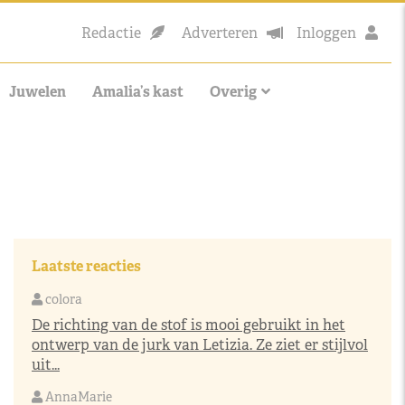
Redactie
Adverteren
Inloggen
Juwelen
Amalia’s kast
Overig
Laatste reacties
colora
De richting van de stof is mooi gebruikt in het
ontwerp van de jurk van Letizia. Ze ziet er stijlvol
uit...
AnnaMarie