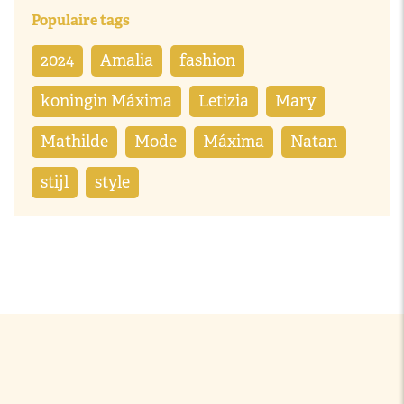
Populaire tags
2024
Amalia
fashion
koningin Máxima
Letizia
Mary
Mathilde
Mode
Máxima
Natan
stijl
style