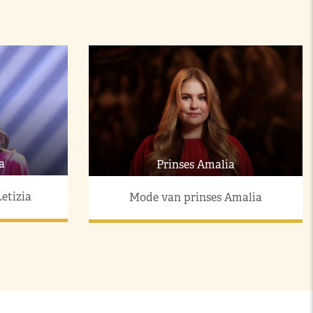
a
Prinses Amalia
etizia
Mode van prinses Amalia